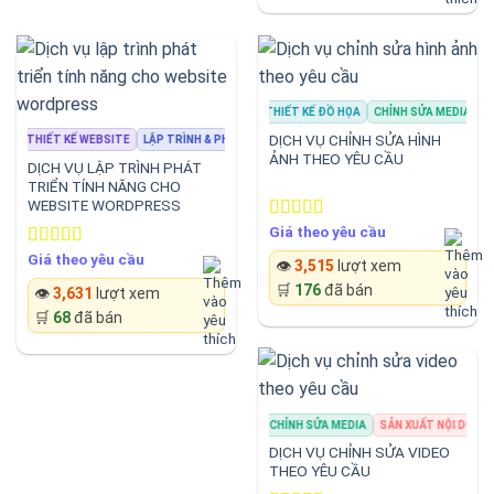
THIẾT KẾ ĐỒ HỌA
CHỈNH SỬA MEDIA
SẢN
DỊCH VỤ CHỈNH SỬA HÌNH
THIẾT KẾ WEBSITE
LẬP TRÌNH & PHÁT TRIỂN
THIẾT KẾ WEBSITE
LẬP TRÌNH & P
ẢNH THEO YÊU CẦU
DỊCH VỤ LẬP TRÌNH PHÁT
TRIỂN TÍNH NĂNG CHO
WEBSITE WORDPRESS
Giá theo yêu cầu
Rated
4.67
out of 5
Giá theo yêu cầu
Rated
4.33
👁️
3,515
lượt xem
out of 5
🛒
176
đã bán
👁️
3,631
lượt xem
🛒
68
đã bán
CHỈNH SỬA MEDIA
SẢN XUẤT NỘI DUNG
DỊCH VỤ CHỈNH SỬA VIDEO
THEO YÊU CẦU