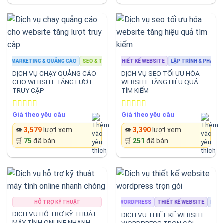
MARKETING & QUẢNG CÁO
SEO & TỐI ƯU WEBSITE
THIẾT KẾ WEBSITE
MARKETING & QUẢNG CÁO
LẬP TRÌNH & PHÁT TRI
SE
DỊCH VỤ CHẠY QUẢNG CÁO
DỊCH VỤ SEO TỐI ƯU HÓA
CHO WEBSITE TĂNG LƯỢT
WEBSITE TĂNG HIỆU QUẢ
TRUY CẬP
TÌM KIẾM
Giá theo yêu cầu
Giá theo yêu cầu
Rated
4.33
Rated
4.50
out of 5
out of 5
👁️
3,579
lượt xem
👁️
3,390
lượt xem
🛒
75
đã bán
🛒
251
đã bán
HỖ TRỢ KỸ THUẬT
WORDPRESS
THIẾT KẾ WEBSITE
LẬP TR
DỊCH VỤ HỖ TRỢ KỸ THUẬT
DỊCH VỤ THIẾT KẾ WEBSITE
MÁY TÍNH ONLINE NHANH
WORDPRESS TRỌN GÓI