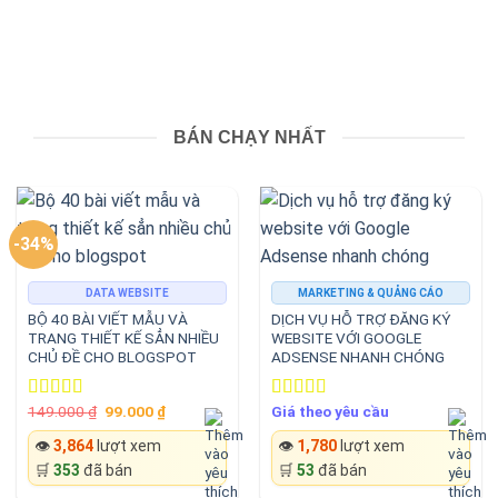
BÁN CHẠY NHẤT
-34%
DATA WEBSITE
MARKETING & QUẢNG CÁO
BỘ 40 BÀI VIẾT MẪU VÀ
DỊCH VỤ HỖ TRỢ ĐĂNG KÝ
TRANG THIẾT KẾ SẲN NHIỀU
WEBSITE VỚI GOOGLE
CHỦ ĐỀ CHO BLOGSPOT
ADSENSE NHANH CHÓNG
Original
Current
149.000
₫
99.000
₫
Giá theo yêu cầu
Rated
5.00
Rated
5.00
price
price
out of 5
out of 5
was:
is:
👁️
3,864
lượt xem
👁️
1,780
lượt xem
149.000 ₫.
99.000 ₫.
🛒
353
đã bán
🛒
53
đã bán