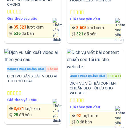
CHÓNG
Giá theo yêu cầu
Rated
5.00
Giá theo yêu cầu
Rated
5.00
out of 5
out of 5
👁️
35,523
lượt xem
👁️
3,605
lượt xem
🛒
536
đã bán
🛒
321
đã bán
MARKETING & QUẢNG CÁO
SẢN XUẤT NỘI DUNG
MARKETING & QUẢNG CÁO
SẢN 
DỊCH VỤ SẢN XUẤT VIDEO AI
MARKETING & QUẢNG CÁO
SEO & TỐI ƯU 
THEO YÊU CẦU
DỊCH VỤ VIẾT BÀI CONTENT
CHUẨN SEO TỐI ƯU CHO
WEBSITE
Giá theo yêu cầu
Rated
5.00
out of 5
Giá theo yêu cầu
Rated
4.33
👁️
3,631
lượt xem
out of 5
🛒
25
đã bán
👁️
92
lượt xem
🛒
0
đã bán