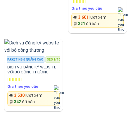
Giá theo yêu cầu
Rated
4.67
out of 5
👁️
3,601
lượt xem
🛒
321
đã bán
MARKETING & QUẢNG CÁO
SEO & TỐI ƯU WEBSITE
THƯƠNG MẠI ĐIỆN TỬ
MARKET
DỊCH VỤ ĐĂNG KÝ WEBSITE
VỚI BỘ CÔNG THƯƠNG
Giá theo yêu cầu
Rated
4.67
out of 5
👁️
3,530
lượt xem
🛒
342
đã bán