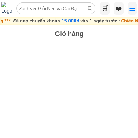
Skip
🛒
❤️
to
content
*
đã nạp chuyển khoản
15.000đ
vào 1 ngày trước •
Chiến N***
đ
Giỏ hàng