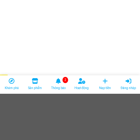
2
Khám phá
Sản phẩm
Thông báo
Hoạt động
Nạp tiền
Đăng nhập