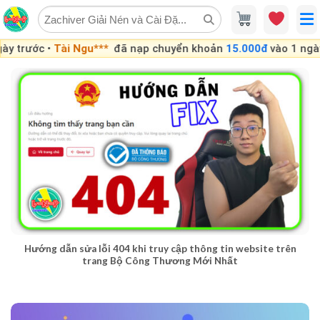
Skip
to
content
 trước •
Tài Ngu***
đã nạp chuyển khoản
15.000đ
vào 1 ngày t
Hướng dẫn sửa lỗi 404 khi truy cập thông tin website trên
trang Bộ Công Thương Mới Nhất