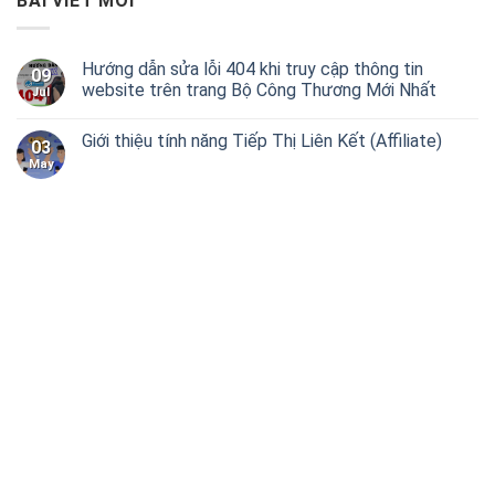
BÀI VIẾT MỚI
viết
Hướng dẫn sửa lỗi 404 khi truy cập thông tin
09
website trên trang Bộ Công Thương Mới Nhất
Jul
Giới thiệu tính năng Tiếp Thị Liên Kết (Affiliate)
03
May