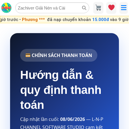
Skip
to
content
 trước •
Phương ***
đã nạp chuyển khoản
15.000đ
vào 9 giờ tr
CHÍNH SÁCH THANH TOÁN
Hướng dẫn &
quy định thanh
toán
Cập nhật lần cuối:
08/06/2026
— L-N-P
CHANNEL SOFTWARE STUDIO cam kết