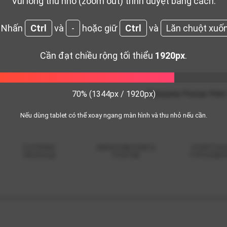
Vui lòng thu nhỏ (zoom out) trình duyệt bằng cách:
 Nhấn
Ctrl
và
-
hoặc giữ
Ctrl
và
Lăn chuột xuố
Cần đạt chiều rộng tối thiểu
1920px
.
70% (1344px / 1920px)
Flatsome Poster Prin
Nếu dùng tablet có thể xoay ngang màn hình và thu nhỏ nếu cần.
FL3 PRINT
AWESOME PENCIL
PORTFOL
PACKAGE
POSTER
TYPOGRAP