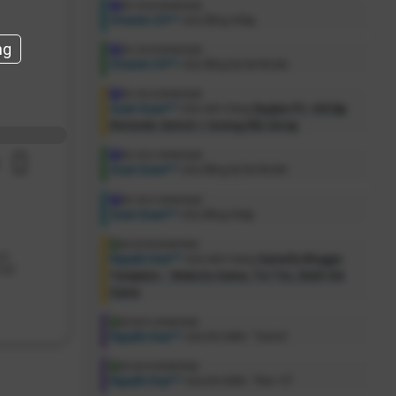
[01:39:54 09/08/2026]
Vitamin Ch***
vừa đăng nhập.
ng
[01:39:53 09/08/2026]
Vitamin Ch***
vừa đăng ký tài khoản.
[01:28:22 09/08/2026]
Quan Quan***
vừa xem trang
Ryujinx PC: Giả lập
Nintendo Switch + Hướng Dẫn Setup
.
[01:28:21 09/08/2026]
t
Quan Quan***
vừa đăng ký tài khoản.
[01:28:21 09/08/2026]
Quan Quan***
vừa đăng nhập.
[00:39:00 09/08/2026]
IO
FLATSOME POSTER
Nguyễn Duy***
vừa xem trang
Gameify Blogger
HY
PRINT
Template – Website Game, Tin Tức, Đánh Giá
Game
.
[00:38:41 09/08/2026]
Nguyễn Duy***
vừa tìm kiếm: "Game".
[00:38:32 09/08/2026]
Nguyễn Duy***
vừa tìm kiếm: "Ben 10".