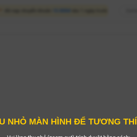
 chuyển khoản
15.000đ
vào 1 ngày trước •
Phương ***
đã nạp 
U NHỎ MÀN HÌNH ĐỂ TƯƠNG TH