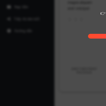
magna aliquam
Nạp tiền
erat volutpat
👉
Tiếp thị liên kết
Hướng dẫn
ANOTHER PRINT
PACKAGE