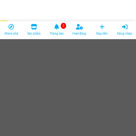
2
Khám phá
Sản phẩm
Thông báo
Hoạt động
Nạp tiền
Đăng nhập
Giới thiệu về website
Thông tin liên hệ
Chính sách bảo mật
Điều khoản thanh Toán
Điều khoản sử dụng