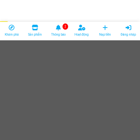
2
Khám phá
Sản phẩm
Thông báo
Hoạt động
Nạp tiền
Đăng nhập
Giới thiệu về website
Thông tin liên hệ
Chính sách bảo mật
Điều khoản thanh Toán
Điều khoản sử dụng