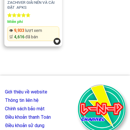
ZACHIVER GIẢI NÉN VÀ CÀI
ĐẶT .APKS
Miễn phí
Rated
4.71
out of 5
👁️
9,933
lượt xem
🛒
4,616
đã bán
Giới thiệu về website
Thông tin liên hệ
Chính sách bảo mật
Điều khoản thanh Toán
Điều khoản sử dụng