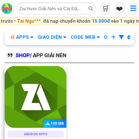
Skip
🛒
❤️
to
content
rước •
Tài Ngu***
đã nạp chuyển khoản
15.000đ
vào 1 ngày tr
APPS
GIAO DIỆN
CODE WEB
OBS
KHÓA
SHOP/
APP GIẢI NÉN
100 MB
ANDROID APPS