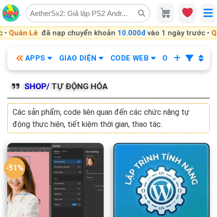
Skip
to
content
Quân Lê
đã nạp chuyển khoản
10.000đ
vào 1 ngày trước •
Quâ
APPS
GIAO DIỆN
CODE WEB
OBS
KHÓA
SHOP/
TỰ ĐỘNG HÓA
Các sản phẩm, code liên quan đến các chức năng tự
động thực hiện, tiết kiệm thời gian, thao tác.
-51%