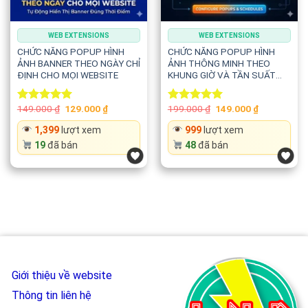
WEB EXTENSIONS
WEB EXTENSIONS
CHỨC NĂNG POPUP HÌNH
CHỨC NĂNG POPUP HÌNH
ẢNH BANNER THEO NGÀY CHỈ
ẢNH THÔNG MINH THEO
ĐỊNH CHO MỌI WEBSITE
KHUNG GIỜ VÀ TẦN SUẤT
HIỂN THỊ
Original
Current
Original
Current
149.000
₫
129.000
₫
199.000
₫
149.000
₫
Rated
5.00
Rated
5.00
price
price
price
price
out of 5
out of 5
was:
is:
was:
is:
1,399
lượt xem
999
lượt xem
149.000 ₫.
129.000 ₫.
199.000 ₫.
149.000 ₫.
19
đã bán
48
đã bán
Giới thiệu về website
Thông tin liên hệ