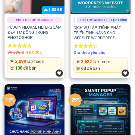
1.83 GB
THIẾT KẾ WEBSITE
PHOTOSHOP RESOURCE
LẬP TRÌNH & PHÁT TRIỂN
THIẾT KẾ WEBSITE
LẬP TRÌNH & PH
PLUGIN NEURAL FILTERS LÀM
DỊCH VỤ LẬP TRÌNH PHÁT
ĐẸP TỰ ĐỘNG TRONG
TRIỂN TÍNH NĂNG CHO
PHOTOSHOP
WEBSITE WORDPRESS
Original
Current
99.000
₫
49.000
₫
Giá theo yêu cầu
Rated
5.00
Rated
price
price
out of 5
4.33
out
was:
is:
3,099
lượt xem
3,632
lượt xem
of 5
99.000 ₫.
49.000 ₫.
108
đã bán
68
đã bán
-13%
-25%