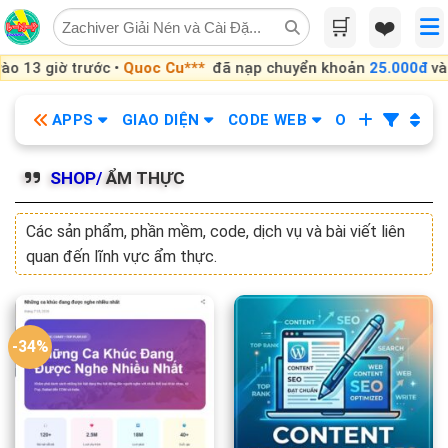
Skip
🛒
❤️
to
content
o 13 giờ trước •
Quoc Cu***
đã nạp chuyển khoản
25.000đ
vào 
APPS
GIAO DIỆN
CODE WEB
OBS
KHÓA
SHOP/
ẨM THỰC
Các sản phẩm, phần mềm, code, dịch vụ và bài viết liên
quan đến lĩnh vực ẩm thực.
-34%