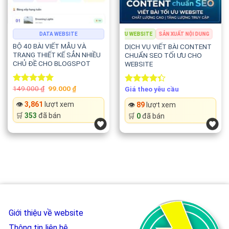
MARKETING & QUẢNG CÁO
DATA WEBSITE
SEO & TỐI ƯU WEBSITE
SẢN XUẤT NỘI DUNG
MAR
BỘ 40 BÀI VIẾT MẪU VÀ
DỊCH VỤ VIẾT BÀI CONTENT
TRANG THIẾT KẾ SẲN NHIỀU
CHUẨN SEO TỐI ƯU CHO
CHỦ ĐỀ CHO BLOGSPOT
WEBSITE
Original
Current
149.000
₫
99.000
₫
Giá theo yêu cầu
Rated
5.00
Rated
price
price
out of 5
4.33
out
was:
is:
👁️
3,861
lượt xem
👁️
89
lượt xem
of 5
149.000 ₫.
99.000 ₫.
🛒
353
đã bán
🛒
0
đã bán
Giới thiệu về website
Thông tin liên hệ