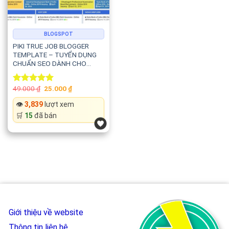
BLOGSPOT
PIKI TRUE JOB BLOGGER
TEMPLATE – TUYỂN DỤNG
CHUẨN SEO DÀNH CHO
WEBSITE VIỆC LÀM VÀ
TUYỂN DỤNG
Original
Current
49.000
₫
25.000
₫
Rated
5.00
price
price
out of 5
was:
is:
👁️
3,839
lượt xem
49.000 ₫.
25.000 ₫.
🛒
15
đã bán
Giới thiệu về website
Thông tin liên hệ