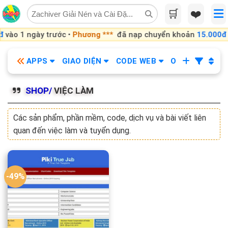
Skip
🛒
❤️
to
content
đ
vào 1 ngày trước •
Phương ***
đã nạp chuyển khoản
15.000đ
APPS
GIAO DIỆN
CODE WEB
OBS
KHÓA
SHOP/
VIỆC LÀM
Các sản phẩm, phần mềm, code, dịch vụ và bài viết liên
quan đến việc làm và tuyển dụng.
-49%