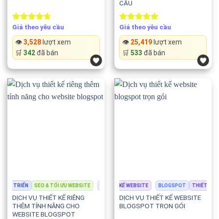
CẦU
Giá theo yêu cầu
Giá theo yêu cầu
Rated
4.67
Rated
5.00
out of 5
out of 5
👁️
3,528
lượt xem
👁️
25,419
lượt xem
🛒
342
đã bán
🛒
533
đã bán
TRIỂN
SEO & TỐI ƯU WEBSITE
BLOGSPOT
BLOGSPOT
THIẾT KẾ WEBSITE
THIẾT KẾ WEBSITE
BLOGSPOT
LẬP TRÌNH & PHÁT 
THIẾT KẾ WE
DỊCH VỤ THIẾT KẾ RIÊNG
DỊCH VỤ THIẾT KẾ WEBSITE
THÊM TÍNH NĂNG CHO
BLOGSPOT TRỌN GÓI
WEBSITE BLOGSPOT