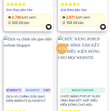
Giá theo yêu cầu
Giá theo yêu cầu
Rated
4.67
Rated
out of 5
4.50
out
👁️
2,746
lượt xem
👁️
2,871
lượt xem
of 5
🛒
332
đã bán
🛒
153
đã bán
-13%
ẾT KẾ WEBSITE
BLOGSPOT
THIẾT KẾ WEBSITE
WEB EXTENSIONS
CHỨC NĂNG POPUP SLIDE
DỊCH VỤ CHỈNH SỬA GIAO
HÌNH ẢNH KẾT HỢP ĐIỀU
DIỆN WEBSITE BLOGSPOT
KIỆN ĐÓNG CHO MỌI
WEBSITE