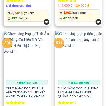
Original
Current
149.000
₫
129.000
₫
Giá theo yêu cầu
Rated
5.00
Rated
price
price
out of 5
4.50
out
was:
is:
👁️
1,962
lượt xem
👁️
3,732
lượt xem
of 5
149.000 ₫.
129.000 ₫.
🛒
32
đã bán
🛒
432
đã bán
-39%
-51%
WEB EXTENSIONS
WEB EXTENSIONS
CHỨC NĂNG POPUP HÌNH
CHỨC NĂNG POPUP THÔNG
ẢNH TỰ ĐỘNG CÓ LIÊN KẾT
BÁO HÌNH ẢNH BANNER
VÀ DELAY HIỂN THỊ CHO MỌI
QUẢNG CÁO CHO MỌI
WEBSITE
WEBSITE