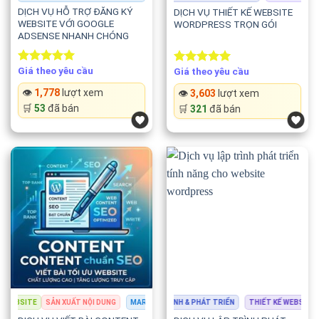
DỊCH VỤ HỖ TRỢ ĐĂNG KÝ
DỊCH VỤ THIẾT KẾ WEBSITE
WEBSITE VỚI GOOGLE
WORDPRESS TRỌN GÓI
ADSENSE NHANH CHÓNG
Giá theo yêu cầu
Giá theo yêu cầu
Rated
5.00
Rated
5.00
out of 5
out of 5
👁️
1,778
lượt xem
👁️
3,603
lượt xem
🛒
53
đã bán
🛒
321
đã bán
BSITE
SẢN XUẤT NỘI DUNG
THIẾT KẾ WEBSITE
MARKETING & QUẢNG CÁO
LẬP TRÌNH & PHÁT TRIỂN
SEO & TỐI ƯU WEBSITE
THIẾT KẾ WEBSITE
SẢN
L