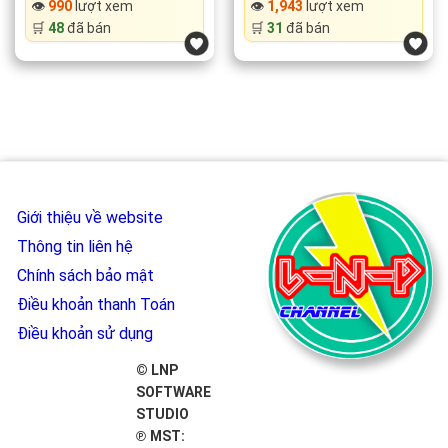
was:
is:
was:
is:
👁️
990
lượt xem
👁️
1,943
lượt xem
199.000 ₫.
149.000 ₫.
199.000 ₫.
149.000 ₫.
🛒
48
đã bán
🛒
31
đã bán
Giới thiệu về website
Thông tin liên hệ
Chính sách bảo mật
Điều khoản thanh Toán
Điều khoản sử dụng
© LNP
SOFTWARE
STUDIO
℗ MST: