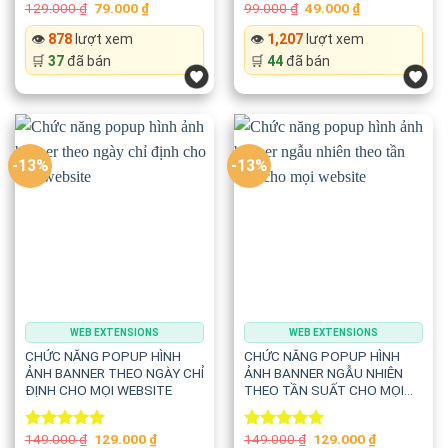
Original
Current
Original
Current
129.000
₫
79.000
₫
99.000
₫
49.000
₫
Rated
5.00
Rated
price
price
price
price
out of 5
4.00
out
was:
is:
was:
is:
👁️
878
lượt xem
👁️
1,207
lượt xem
of 5
129.000 ₫.
79.000 ₫.
99.000 ₫.
49.000 ₫.
🛒
37
đã bán
🛒
44
đã bán
-13%
-13%
WEB EXTENSIONS
WEB EXTENSIONS
CHỨC NĂNG POPUP HÌNH
CHỨC NĂNG POPUP HÌNH
ẢNH BANNER THEO NGÀY CHỈ
ẢNH BANNER NGẪU NHIÊN
ĐỊNH CHO MỌI WEBSITE
THEO TẦN SUẤT CHO MỌI
WEBSITE
Original
Current
Original
Current
149.000
₫
129.000
₫
149.000
₫
129.000
₫
Rated
5.00
Rated
5.00