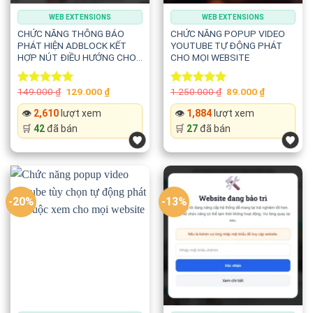
WEB EXTENSIONS
WEB EXTENSIONS
CHỨC NĂNG THÔNG BÁO
CHỨC NĂNG POPUP VIDEO
PHÁT HIỆN ADBLOCK KẾT
YOUTUBE TỰ ĐỘNG PHÁT
HỢP NÚT ĐIỀU HƯỚNG CHO
CHO MỌI WEBSITE
MỌI WEBSITE
Original
Current
Original
Current
149.000
₫
129.000
₫
1.250.000
₫
89.000
₫
Rated
5.00
Rated
5.00
price
price
price
price
out of 5
out of 5
was:
is:
was:
is:
👁️
2,610
lượt xem
👁️
1,884
lượt xem
149.000 ₫.
129.000 ₫.
1.250.000 ₫.
89.000 ₫.
🛒
42
đã bán
🛒
27
đã bán
-20%
-13%