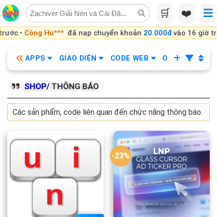
Skip
🛒
❤️
to
content
Hù***
đã nạp chuyển khoản
20.000đ
vào 16 giờ trước •
messy
APPS
GIAO DIỆN
CODE WEB
OBS
KHÓA
SHOP/
THÔNG BÁO
Các sản phẩm, code liên quan đến chức năng thông báo.
-23%