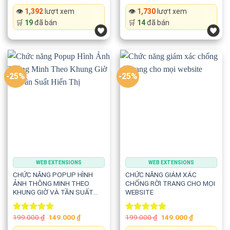
price
price
price
price
out of 5
out of 5
was:
is:
was:
is:
👁️
1,392
lượt xem
👁️
1,730
lượt xem
149.000 ₫.
129.000 ₫.
149.000 ₫.
129.000 ₫.
🛒
19
đã bán
🛒
14
đã bán
-25%
-25%
WEB EXTENSIONS
WEB EXTENSIONS
CHỨC NĂNG POPUP HÌNH
CHỨC NĂNG GIÁM XÁC
ẢNH THÔNG MINH THEO
CHỐNG RỜI TRANG CHO MỌI
KHUNG GIỜ VÀ TẦN SUẤT
WEBSITE
HIỂN THỊ
Original
Current
Original
Current
199.000
₫
149.000
₫
199.000
₫
149.000
₫
Rated
5.00
Rated
5.00
price
price
price
price
out of 5
out of 5