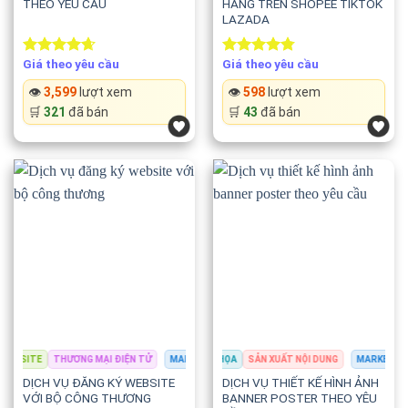
THEO YÊU CẦU
HÀNG TRÊN SHOPEE TIKTOK
LAZADA
Giá theo yêu cầu
Giá theo yêu cầu
Rated
4.67
Rated
4.75
out of 5
out of 5
👁️
3,599
lượt xem
👁️
598
lượt xem
🛒
321
đã bán
🛒
43
đã bán
SITE
MARKETING & QUẢNG CÁO
THƯƠNG MẠI ĐIỆN TỬ
THIẾT KẾ ĐỒ HỌA
MARKETING & QUẢNG CÁO
SẢN XUẤT NỘI DUNG
SEO & TỐI ƯU WEBSITE
MARKETING & Q
THƯ
DỊCH VỤ ĐĂNG KÝ WEBSITE
DỊCH VỤ THIẾT KẾ HÌNH ẢNH
VỚI BỘ CÔNG THƯƠNG
BANNER POSTER THEO YÊU