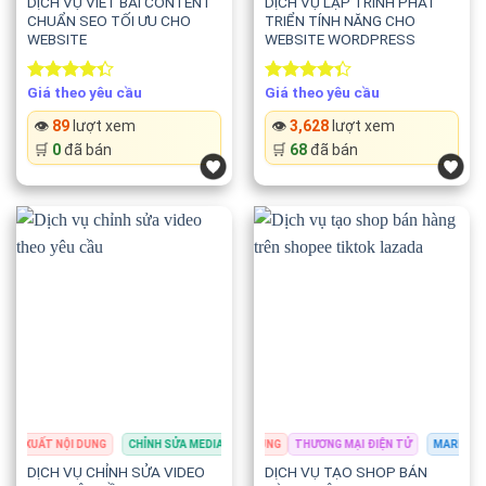
DỊCH VỤ VIẾT BÀI CONTENT
DỊCH VỤ LẬP TRÌNH PHÁT
CHUẨN SEO TỐI ƯU CHO
TRIỂN TÍNH NĂNG CHO
WEBSITE
WEBSITE WORDPRESS
Giá theo yêu cầu
Giá theo yêu cầu
Rated
Rated
4.33
out
4.33
out
👁️
89
lượt xem
👁️
3,628
lượt xem
of 5
of 5
🛒
0
đã bán
🛒
68
đã bán
N XUẤT NỘI DUNG
ARKETING & QUẢNG CÁO
CHỈNH SỬA MEDIA
SẢN XUẤT NỘI DUNG
SẢN XUẤT NỘI DUNG
THƯƠNG MẠI ĐIỆN TỬ
MARKETING & 
DỊCH VỤ CHỈNH SỬA VIDEO
DỊCH VỤ TẠO SHOP BÁN