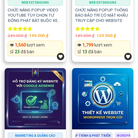
WEB EXTENSIONS
WEB EXTENSIONS
CHỨC NĂNG POPUP VIDEO
CHỨC NĂNG POPUP THÔNG
YOUTUBE TÙY CHỌN TỰ
BÁO BẢO TRÌ CÓ MẬT KHẨU
ĐỘNG PHÁT BẮT BUỘC XEM
TRUY CẬP CHO WEBSITE
CHO MỌI WEBSITE
Original
Current
Original
Current
249.000
₫
199.000
₫
149.000
₫
129.000
₫
Rated
5.00
Rated
5.00
price
price
price
price
out of 5
out of 5
was:
is:
was:
is:
👁️
1,560
lượt xem
👁️
1,799
lượt xem
249.000 ₫.
199.000 ₫.
149.000 ₫.
129.000 ₫.
🛒
23
đã bán
🛒
13
đã bán
WORDPRESS
MARKETING & QUẢNG CÁO
THIẾT KẾ WEBSITE
LẬP TRÌNH & PHÁT TRIỂN
WORDPRESS
TH