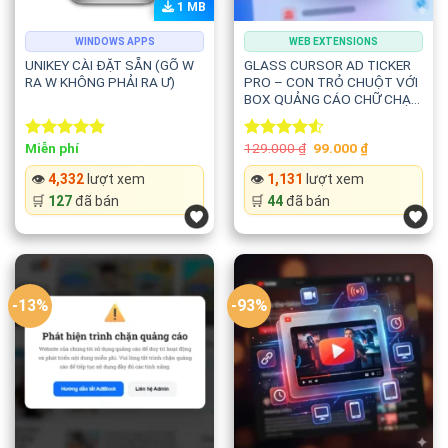
1 MB
WINDOWS APPS
WEB EXTENSIONS
UNIKEY CÀI ĐẶT SẴN (GÕ W
GLASS CURSOR AD TICKER
RA W KHÔNG PHẢI RA Ư)
PRO – CON TRỎ CHUỘT VỚI
BOX QUẢNG CÁO CHỮ CHẠY
THEO
Original
Current
Miễn phí
129.000
₫
99.000
₫
Rated
5.00
Rated
price
price
out of 5
4.50
out
was:
is:
👁️
4,332
lượt xem
👁️
1,131
lượt xem
of 5
129.000 ₫.
99.000 ₫.
🛒
127
đã bán
🛒
44
đã bán
-13%
-93%