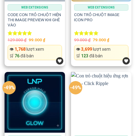
WEB EXTENSIONS
WEB EXTENSIONS
CODE CON TRỎ CHUỘT HIỆN
CON TRỎ CHUỘT IMAGE
THỊ IMAGE PREVIEW KHI GHÊ
ICON PRO
VÀO
Original
Current
Original
Current
129.000
₫
99.000
₫
99.000
₫
79.000
₫
Rated
5.00
Rated
5.00
price
price
price
price
out of 5
out of 5
was:
is:
was:
is:
👁️
1,768
lượt xem
👁️
3,699
lượt xem
129.000 ₫.
99.000 ₫.
99.000 ₫.
79.000 ₫.
🛒
76
đã bán
🛒
123
đã bán
-49%
-49%