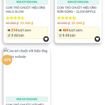
WEB EXTENSIONS
WEB EXTENSIONS
CON TRỎ CHUỘT HIỆU ỨNG
CON TRỎ CHUỘT HIỆU ỨNG
HALO GLOW
RỢN SÓNG – CLICK RIPPLE
Original
Current
Original
Current
49.000
₫
25.000
₫
49.000
₫
25.000
₫
Rated
Rated
5.00
price
price
price
price
4.50
out
out of 5
was:
is:
was:
is:
👁️
314
lượt xem
👁️
469
lượt xem
of 5
49.000 ₫.
25.000 ₫.
49.000 ₫.
25.000 ₫.
🛒
3
đã bán
🛒
5
đã bán
-50%
WEB EXTENSIONS
CON TRỎ CHUỘT VỚI HIỆU