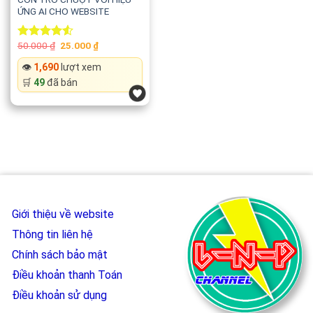
ỨNG AI CHO WEBSITE
Original
Current
50.000
₫
25.000
₫
Rated
price
price
4.50
out
was:
is:
👁️
1,690
lượt xem
of 5
50.000 ₫.
25.000 ₫.
🛒
49
đã bán
Giới thiệu về website
Thông tin liên hệ
Chính sách bảo mật
Điều khoản thanh Toán
Điều khoản sử dụng