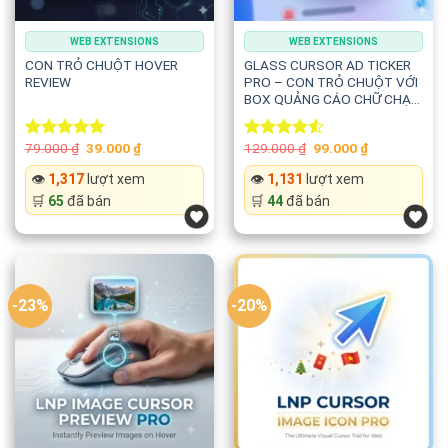
WEB EXTENSIONS
WEB EXTENSIONS
CON TRỎ CHUỘT HOVER
GLASS CURSOR AD TICKER
REVIEW
PRO – CON TRỎ CHUỘT VỚI
BOX QUẢNG CÁO CHỮ CHẠY
THEO
Original
Current
Original
Current
79.000
₫
39.000
₫
129.000
₫
99.000
₫
Rated
5.00
Rated
price
price
price
price
out of 5
4.50
out
was:
is:
was:
is:
👁️
1,317
lượt xem
👁️
1,131
lượt xem
of 5
79.000 ₫.
39.000 ₫.
129.000 ₫.
99.000 ₫.
🛒
65
đã bán
🛒
44
đã bán
-23%
-20%