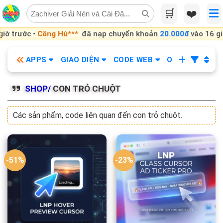
Skip
🛒
❤️
to
content
rước •
Công Hù***
đã nạp chuyển khoản
20.000đ
vào 16 giờ trư
APPS
GIAO DIỆN
CODE WEB
OBS
KHÓA
SHOP/
CON TRỎ CHUỘT
Các sản phẩm, code liên quan đến con trỏ chuột.
-51%
-23%