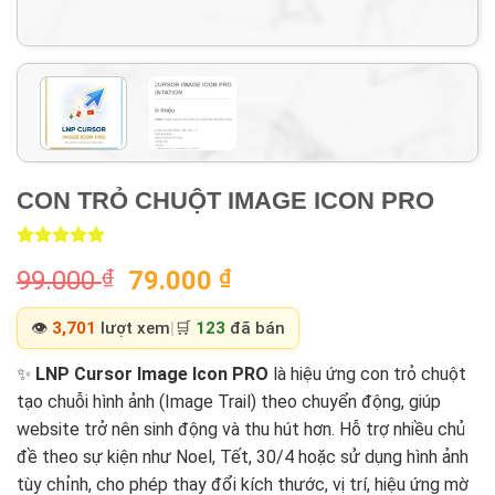
CON TRỎ CHUỘT IMAGE ICON PRO
Rated
2
5.00
Original
Current
99.000
₫
79.000
₫
out of 5
based on
price
price
customer
was:
is:
👁️
3,701
lượt xem
|
🛒
123
đã bán
ratings
99.000 ₫.
79.000 ₫.
✨
LNP Cursor Image Icon PRO
là hiệu ứng con trỏ chuột
tạo chuỗi hình ảnh (Image Trail) theo chuyển động, giúp
website trở nên sinh động và thu hút hơn. Hỗ trợ nhiều chủ
đề theo sự kiện như Noel, Tết, 30/4 hoặc sử dụng hình ảnh
tùy chỉnh, cho phép thay đổi kích thước, vị trí, hiệu ứng mờ