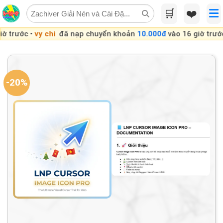
Skip
🛒
❤️
to
content
 •
vy chi
đã nạp chuyển khoản
10.000đ
vào 16 giờ trước •
Ân Tr
-20%