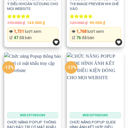
Ý ĐIỀU KHOẢN SỬ DỤNG CHO
THỊ IMAGE PREVIEW KHI GHÊ
MỌI WEBSITE
VÀO
Mang lại cảm giác chuyển động nhẹ nhàng và chuyên
nghiệp.
Original
Current
Original
Current
199.000
₫
149.000
₫
129.000
₫
99.000
₫
Rated
5.00
Rated
5.00
price
price
price
price
out of 5
out of 5
was:
is:
was:
is:
👁️
1,731
lượt xem
👁️
1,768
lượt xem
199.000 ₫.
149.000 ₫.
129.000 ₫.
99.000 ₫.
📍 Điều chỉnh vị trí theo con trỏ
🛒
47
đã bán
🛒
76
đã bán
Có thể thay đổi:
➡️ Lệch sang trái hoặc phải
-13%
-13%
⬆️ Lệch lên trên
⬇️ Lệch xuống dưới
Giúp tránh che nội dung hoặc tạo hiệu ứng bay nghệ thuật
theo ý muốn.
WEB EXTENSIONS
WEB EXTENSIONS
CHỨC NĂNG POPUP THÔNG
CHỨC NĂNG POPUP SLIDE
🎨 Điều chỉnh độ trong suốt
BÁO BẢO TRÌ CÓ MẬT KHẨU
HÌNH ẢNH KẾT HỢP ĐIỀU