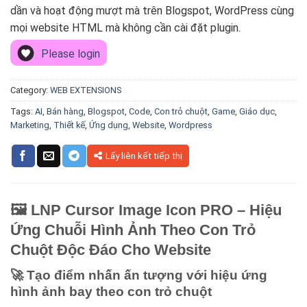
dần và hoạt động mượt mà trên Blogspot, WordPress cùng
mọi website HTML mà không cần cài đặt plugin.
Please login
Category:
WEB EXTENSIONS
Tags:
AI
,
Bán hàng
,
Blogspot
,
Code
,
Con trỏ chuột
,
Game
,
Giáo dục
,
Marketing
,
Thiết kế
,
Ứng dụng
,
Website
,
Wordpress
Lấy liên kết tiếp thị
🖼️ LNP Cursor Image Icon PRO – Hiệu
Ứng Chuỗi Hình Ảnh Theo Con Trỏ
Chuột Độc Đáo Cho Website
🚀 Tạo điểm nhấn ấn tượng với hiệu ứng
hình ảnh bay theo con trỏ chuột