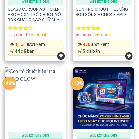
WEB EXTENSIONS
WEB EXTENSIONS
💖 Logo thương hiệu
GLASS CURSOR AD TICKER
CON TRỎ CHUỘT HIỆU ỨNG
PRO – CON TRỎ CHUỘT VỚI
RỢN SÓNG – CLICK RIPPLE
🛍️ Sản phẩm
BOX QUẢNG CÁO CHỮ CHẠY
THEO
⭐ Ngôi sao
Original
Current
Original
Current
129.000
₫
99.000
₫
49.000
₫
25.000
₫
Rated
Rated
5.00
price
price
price
price
4.50
out
out of 5
was:
is:
was:
is:
👁️
1,131
lượt xem
👁️
470
lượt xem
of 5
129.000 ₫.
99.000 ₫.
49.000 ₫.
25.000 ₫.
❤️ Trái tim
🛒
44
đã bán
🛒
5
đã bán
🎈 Bong bóng
🎁 Quà tặng
-49%
-13%
🎂 Sinh nhật
🐱 Icon hoạt hình
Giúp tạo nên phong cách độc đáo cho website.
WEB EXTENSIONS
WEB EXTENSIONS
📏 Tùy chỉnh kích thước linh hoạt