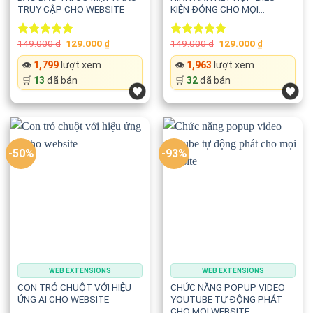
TRUY CẬP CHO WEBSITE
KIỆN ĐÓNG CHO MỌI
Cho phép tùy chỉnh:
WEBSITE
Original
Current
Original
Current
149.000
₫
129.000
₫
149.000
₫
129.000
₫
🌟 Độ đậm của hình ảnh
Rated
5.00
Rated
5.00
price
price
price
price
out of 5
out of 5
was:
is:
was:
is:
👁️
1,799
lượt xem
👁️
1,963
lượt xem
149.000 ₫.
129.000 ₫.
149.000 ₫.
129.000 ₫.
🌟 Mức trong suốt
🛒
13
đã bán
🛒
32
đã bán
🌟 Hiệu ứng hiển thị phù hợp với giao diện sáng hoặc tối.
⚙️ Kiểm soát số lượng hiệu ứng
-50%
-93%
Bạn có thể cấu hình:
🔢 Số lượng hình ảnh xuất hiện
⚡ Giới hạn Image Trail
🚀 Tối ưu hiệu năng
WEB EXTENSIONS
WEB EXTENSIONS
CON TRỎ CHUỘT VỚI HIỆU
CHỨC NĂNG POPUP VIDEO
ỨNG AI CHO WEBSITE
YOUTUBE TỰ ĐỘNG PHÁT
Ngay cả khi người dùng di chuyển chuột liên tục, website
CHO MỌI WEBSITE