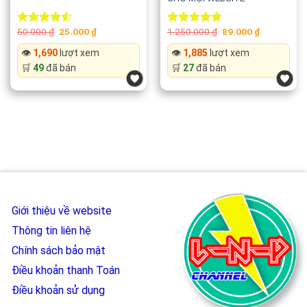
vẫn hoạt động mượt mà.
Original
Current
Original
Current
50.000
₫
25.000
₫
1.250.000
₫
89.000
₫
Rated
Rated
5.00
price
price
price
price
4.50
out
out of 5
📱 Responsive hoàn toàn
was:
is:
was:
is:
👁️
1,690
lượt xem
👁️
1,885
lượt xem
of 5
50.000 ₫.
25.000 ₫.
1.250.000 ₫.
89.000 ₫.
🛒
49
đã bán
🛒
27
đã bán
Hiệu ứng được tối ưu trên:
💻 Desktop
🖥️ Laptop
📟 Thiết bị hỗ trợ chuột
Mang đến trải nghiệm đồng nhất trên nhiều loại màn hình.
Giới thiệu về website
Thông tin liên hệ
⚡ Không cần plugin hay thư viện ngoài
Chính sách bảo mật
Code được phát triển hoàn toàn bằng:
Điều khoản thanh Toán
Điều khoản sử dụng
✅ HTML