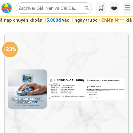
Skip
🛒
❤️
to
content
uyển khoản
15.000đ
vào 1 ngày trước •
Chiến N***
đã nạp chu
-23%