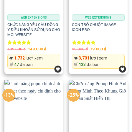
📏 Tùy chỉnh kích thước popup
Bạn có thể dễ dàng cấu hình:
WEB EXTENSIONS
WEB EXTENSIONS
CHỨC NĂNG YÊU CẦU ĐỒNG
CON TRỎ CHUỘT IMAGE
📐 Chiều rộng tối đa
Ý ĐIỀU KHOẢN SỬ DỤNG CHO
ICON PRO
MỌI WEBSITE
📷 Tỷ lệ hiển thị
Original
Current
Original
Current
199.000
₫
149.000
₫
99.000
₫
79.000
₫
Rated
5.00
Rated
5.00
price
price
price
price
out of 5
out of 5
🔍 Mức thu phóng
was:
is:
was:
is:
👁️
1,732
lượt xem
👁️
3,701
lượt xem
199.000 ₫.
149.000 ₫.
99.000 ₫.
79.000 ₫.
🛒
47
đã bán
🛒
123
đã bán
Giúp popup phù hợp với mọi bố cục website.
📍 Điều chỉnh vị trí hiển thị
-13%
-25%
Có thể thay đổi:
➡️ Khoảng cách ngang so với con trỏ
⬇️ Khoảng cách dọc