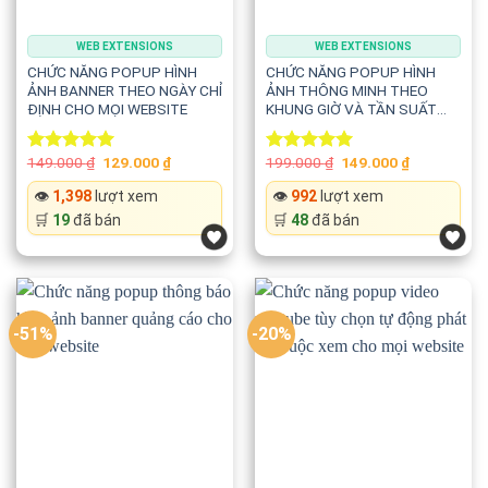
Giúp popup luôn hiển thị ở vị trí hợp lý, tránh che khuất nội
dung hoặc chính con trỏ chuột.
WEB EXTENSIONS
WEB EXTENSIONS
CHỨC NĂNG POPUP HÌNH
CHỨC NĂNG POPUP HÌNH
ẢNH BANNER THEO NGÀY CHỈ
ẢNH THÔNG MINH THEO
ĐỊNH CHO MỌI WEBSITE
KHUNG GIỜ VÀ TẦN SUẤT
⚙️ Cấu hình linh hoạt
HIỂN THỊ
Bạn có thể tùy chỉnh:
Original
Current
Original
Current
149.000
₫
129.000
₫
199.000
₫
149.000
₫
Rated
5.00
Rated
5.00
price
price
price
price
out of 5
out of 5
was:
is:
was:
is:
👁️
1,398
lượt xem
👁️
992
lượt xem
⏱️ Thời gian chờ khi hover
149.000 ₫.
129.000 ₫.
199.000 ₫.
149.000 ₫.
🛒
19
đã bán
🛒
48
đã bán
🎯 Độ mượt chuyển động
📍 Vị trí popup
-51%
-20%
🔍 Kích thước hiển thị
📐 Chiều rộng tối đa
Chỉ với vài dòng trong phần CONFIG.