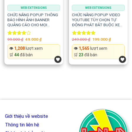
📱 Responsive hoàn toàn
WEB EXTENSIONS
WEB EXTENSIONS
CHỨC NĂNG POPUP THÔNG
CHỨC NĂNG POPUP VIDEO
Hiệu ứng hoạt động mượt mà trên:
BÁO HÌNH ẢNH BANNER
YOUTUBE TÙY CHỌN TỰ
QUẢNG CÁO CHO MỌI
ĐỘNG PHÁT BẮT BUỘC XEM
WEBSITE
CHO MỌI WEBSITE
💻 Desktop
Original
Current
Original
Current
99.000
₫
49.000
₫
249.000
₫
199.000
₫
Rated
Rated
5.00
price
price
price
price
4.00
out
out of 5
🖥️ Laptop
was:
is:
was:
is:
👁️
1,208
lượt xem
👁️
1,565
lượt xem
of 5
99.000 ₫.
49.000 ₫.
249.000 ₫.
199.000 ₫.
🛒
44
đã bán
🛒
23
đã bán
📟 Thiết bị hỗ trợ chuột
Đảm bảo trải nghiệm nhất quán trên nhiều kích thước màn
hình.
⚡ Không cần plugin hay thư viện ngoài
Code được xây dựng hoàn toàn bằng:
Giới thiệu về website
✅ HTML
Thông tin liên hệ