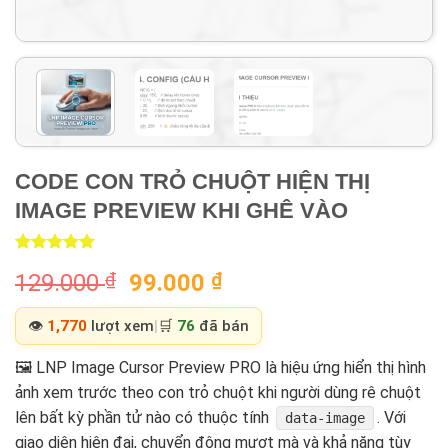
CODE CON TRỎ CHUỘT HIỆN THỊ
IMAGE PREVIEW KHI GHÊ VÀO
Rated
2
5.00
Original
Current
129.000
₫
99.000
₫
out of 5
based on
price
price
customer
was:
is:
👁️
1,770
lượt xem
|
🛒
76
đã bán
ratings
129.000 ₫.
99.000 ₫.
🖼️ LNP Image Cursor Preview PRO là hiệu ứng hiển thị hình
ảnh xem trước theo con trỏ chuột khi người dùng rê chuột
lên bất kỳ phần tử nào có thuộc tính
. Với
data-image
giao diện hiện đại, chuyển động mượt mà và khả năng tùy