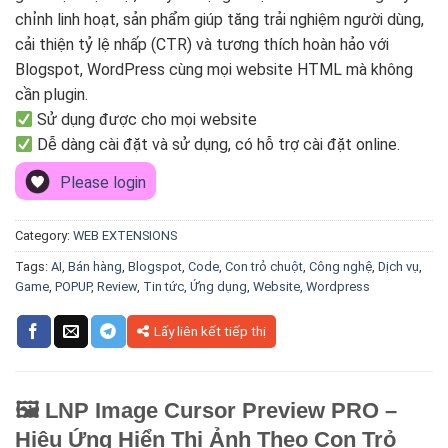
chỉnh linh hoạt, sản phẩm giúp tăng trải nghiệm người dùng,
cải thiện tỷ lệ nhấp (CTR) và tương thích hoàn hảo với
Blogspot, WordPress cùng mọi website HTML mà không
cần plugin.
Sử dụng được cho mọi website
Dễ dàng cài đặt và sử dụng, có hỗ trợ cài đặt online.
Please login
Category:
WEB EXTENSIONS
Tags:
AI
,
Bán hàng
,
Blogspot
,
Code
,
Con trỏ chuột
,
Công nghệ
,
Dịch vụ
,
Game
,
POPUP
,
Review
,
Tin tức
,
Ứng dụng
,
Website
,
Wordpress
Lấy liên kết tiếp thị
🖼️ LNP Image Cursor Preview PRO –
Hiệu Ứng Hiển Thị Ảnh Theo Con Trỏ