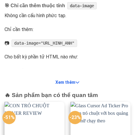
🎯 Chỉ cần thêm thuộc tính
data-image
Không cần cấu hình phức tạp.
Chỉ cần thêm:
📷
data-image="URL_HINH_ANH"
Cho bất kỳ phần tử HTML nào như:
🖼️ Hình ảnh
Xem thêm
🔗 Liên kết
🔥 Sản phẩm bạn có thể quan tâm
📦 Thẻ div
📰 Tiêu đề bài viết
-51%
-23%
🛒 Sản phẩm