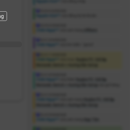
Nguyên Hứa***
vừa đăng nhập.
 DUNG
N XUẤT NỘI DUNG
[23:05:52 06/08/2026]
ng
Nguyên Hứa***
vừa đăng ký tài khoản.
[22:55:02 06/08/2026]
Chiến Nguy***
vừa xem trang
Affiliate
.
[22:31:36 06/08/2026]
Chiến Nguy***
vừa tìm kiếm: "game".
[22:21:11 06/08/2026]
Chiến Nguy***
vừa mua:
Ryujinx PC: Giả lập
Nintendo Switch + Hướng Dẫn Setup
.
[22:21:04 06/08/2026]
Chiến Nguy***
vừa thêm
Ryujinx PC: Giả lập
Nintendo Switch + Hướng Dẫn Setup
vào giỏ hàng.
[22:21:02 06/08/2026]
Chiến Nguy***
vừa xem trang
Ryujinx PC: Giả lập
Nintendo Switch + Hướng Dẫn Setup
.
[22:20:50 06/08/2026]
Chiến Nguy***
vừa xem trang
Nạp Tiền
.
[22:20:45 06/08/2026]