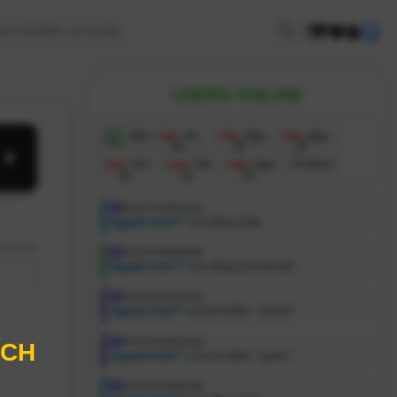
|
khoản
20.000đ
vào 1 ngày trước •
messy
đã nạp chuyển khoản
USERS ONLINE
Bạn
Admin
Nguyễn Hưng
Nguyên Hứa thị thảo
1h
1h
1h
Chiến Nguyễn
Tân Anh
Ngoc Duyen Nguyen
+3 Users
1h
1h
1h
[23:45:47 06/08/2026]
Nguyễn Hưn***
vừa đăng nhập.
[23:45:46 06/08/2026]
Nguyễn Hưn***
vừa đăng ký tài khoản.
[23:08:54 06/08/2026]
Nguyên Hứa***
vừa tìm kiếm: "switch".
[23:07:09 06/08/2026]
ÍCH
Nguyên Hứa***
vừa tìm kiếm: "game".
[23:06:32 06/08/2026]