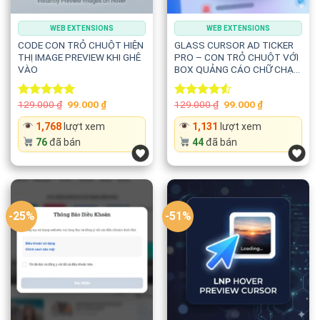
WEB EXTENSIONS
WEB EXTENSIONS
CODE CON TRỎ CHUỘT HIỆN
GLASS CURSOR AD TICKER
THỊ IMAGE PREVIEW KHI GHÊ
PRO – CON TRỎ CHUỘT VỚI
VÀO
BOX QUẢNG CÁO CHỮ CHẠY
THEO
Original
Current
Original
Current
129.000
₫
99.000
₫
129.000
₫
99.000
₫
Rated
5.00
Rated
price
price
price
price
out of 5
4.50
out
was:
is:
was:
is:
1,768
lượt xem
1,131
lượt xem
of 5
129.000 ₫.
99.000 ₫.
129.000 ₫.
99.000 ₫.
76
đã bán
44
đã bán
-25%
-51%