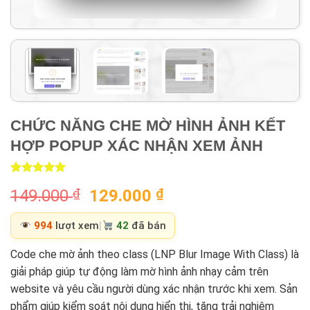
CHỨC NĂNG CHE MỜ HÌNH ẢNH KẾT
HỢP POPUP XÁC NHẬN XEM ẢNH
Rated
1
5.00
Original
Current
149.000
₫
129.000
₫
out of 5
based on
price
price
customer
was:
is:
994
lượt xem
|
42
đã bán
rating
149.000 ₫.
129.000 ₫.
Code che mờ ảnh theo class (LNP Blur Image With Class) là
giải pháp giúp tự động làm mờ hình ảnh nhạy cảm trên
website và yêu cầu người dùng xác nhận trước khi xem. Sản
phẩm giúp kiểm soát nội dung hiển thị, tăng trải nghiệm