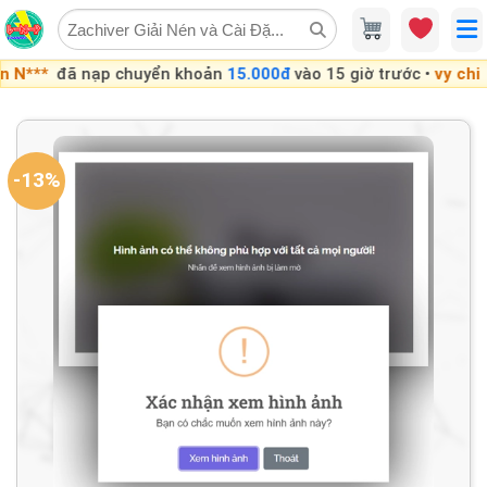
Skip
to
content
ạp chuyển khoản
15.000đ
vào 15 giờ trước •
vy chi
đã nạp chu
-13%