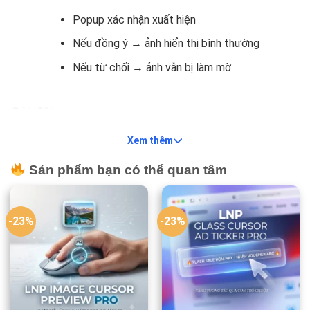
Popup xác nhận xuất hiện
Nếu đồng ý → ảnh hiển thị bình thường
Nếu từ chối → ảnh vẫn bị làm mờ
Cài đặt
Bạn chỉ cần:
Xem thêm
Sao chép toàn bộ CSS và JavaScript vào website
Sản phẩm bạn có thể quan tâm
Với Blogger: chèn vào phần giao diện hoặc trước thẻ
</body>
-23%
-23%
Với WordPress: dùng plugin Header Footer hoặc chèn
vào theme