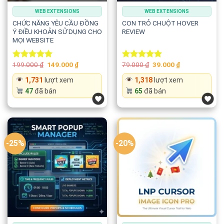
WEB EXTENSIONS
WEB EXTENSIONS
CHỨC NĂNG YÊU CẦU ĐỒNG
CON TRỎ CHUỘT HOVER
Ý ĐIỀU KHOẢN SỬ DỤNG CHO
REVIEW
MỌI WEBSITE
Original
Current
Original
Current
199.000
₫
149.000
₫
79.000
₫
39.000
₫
Rated
5.00
Rated
5.00
price
price
price
price
out of 5
out of 5
was:
is:
was:
is:
1,731
lượt xem
1,318
lượt xem
199.000 ₫.
149.000 ₫.
79.000 ₫.
39.000 ₫.
47
đã bán
65
đã bán
-25%
-20%