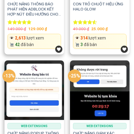
CHỨC NĂNG THÔNG BÁO
CON TRỎ CHUỘT HIỆU ỨNG
PHÁT HIỆN ADBLOCK KẾT
HALO GLOW
HỢP NÚT ĐIỀU HƯỚNG CHO
MỌI WEBSITE
Original
Current
Original
Current
149.000
₫
129.000
₫
49.000
₫
25.000
₫
Rated
5.00
Rated
price
price
price
price
out of 5
4.50
out
was:
is:
was:
is:
2,613
lượt xem
314
lượt xem
of 5
149.000 ₫.
129.000 ₫.
49.000 ₫.
25.000 ₫.
42
đã bán
3
đã bán
-13%
-25%
WEB EXTENSIONS
WEB EXTENSIONS
CHỨC NĂNG POPUP THÔNG
CHỨC NĂNG GIÁM XÁC