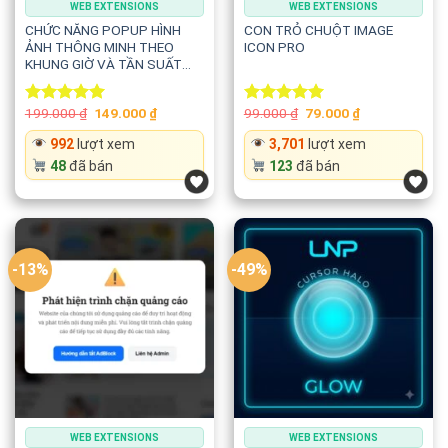
WEB EXTENSIONS
WEB EXTENSIONS
CHỨC NĂNG POPUP HÌNH
CON TRỎ CHUỘT IMAGE
ẢNH THÔNG MINH THEO
ICON PRO
KHUNG GIỜ VÀ TẦN SUẤT
HIỂN THỊ
Original
Current
Original
Current
199.000
₫
149.000
₫
99.000
₫
79.000
₫
Rated
5.00
Rated
5.00
price
price
price
price
out of 5
out of 5
was:
is:
was:
is:
992
lượt xem
3,701
lượt xem
199.000 ₫.
149.000 ₫.
99.000 ₫.
79.000 ₫.
48
đã bán
123
đã bán
-13%
-49%
WEB EXTENSIONS
WEB EXTENSIONS