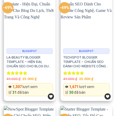
Vlogger được tối ưu theo các tiêu chuẩn SEO hiện đại nhằm
-49%
-49%
giúp website đạt thứ hạng tốt trên Google.
Template hỗ trợ:
✅ HTML5 chuẩn SEO
✅ CSS3 hiện đại
BLOGSPOT
BLOGSPOT
LA-BEAUTY BLOGGER
TECHSPOT BLOGGER
✅ Schema Rich Meta
TEMPLATE – HIỆN ĐẠI,
TEMPLATE – CHUẨN SEO
CHUẨN SEO CHO BLOG DU
DÀNH CHO WEBSITE CÔNG
LỊCH, THỜI TRANG VÀ CÔNG
NGHỆ, GAME VÀ REVIEW SẢN
✅ Rich Snippets
NGHỆ
PHẨM
Original
Current
Original
Current
49.000
₫
25.000
₫
49.000
₫
25.000
₫
Rated
5.00
Rated
5.00
price
price
price
price
✅ Meta dữ liệu đầy đủ
out of 5
out of 5
was:
is:
was:
is:
👁️
1,307
lượt xem
👁️
1,671
lượt xem
49.000 ₫.
25.000 ₫.
49.000 ₫.
25.000 ₫.
🛒
31
đã bán
🛒
30
đã bán
✅ URL thân thiện
✅ Google Core Web Vitals