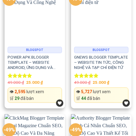
⚡ Hiệu suất tối ưu trên thiết bị di động
Website hoạt động mượt mà ngay cả khi hiển thị nhiều
video.
📱 Responsive hoàn toàn trên mọi thiết
BLOGSPOT
BLOGSPOT
bị
POWER APK BLOGGER
GNEWS BLOGGER TEMPLATE
TEMPLATE – WEBSITE
– WEBSITE TIN TỨC, CÔNG
Template hiển thị đẹp trên:
ANDROID, ỨNG DỤNG VÀ
NGHỆ VÀ TẠP CHÍ ĐIỆN TỬ
CÔNG NGHỆ
📱 Điện thoại
Original
Current
Original
Current
49.000
₫
25.000
₫
49.000
₫
25.000
₫
Rated
5.00
Rated
5.00
price
price
price
price
out of 5
out of 5
was:
is:
was:
is:
📲 Máy tính bảng
👁️
2,595
lượt xem
👁️
5,727
lượt xem
49.000 ₫.
25.000 ₫.
49.000 ₫.
25.000 ₫.
🛒
29
đã bán
🛒
44
đã bán
💻 Laptop
🖥️ Máy tính để bàn
-49%
-49%
Người dùng có thể xem video với trải nghiệm tối ưu trên mọi