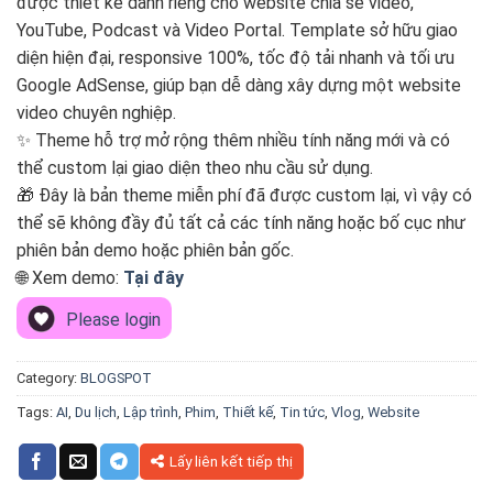
được thiết kế dành riêng cho website chia sẻ video,
YouTube, Podcast và Video Portal. Template sở hữu giao
diện hiện đại, responsive 100%, tốc độ tải nhanh và tối ưu
Google AdSense, giúp bạn dễ dàng xây dựng một website
video chuyên nghiệp.
✨ Theme hỗ trợ mở rộng thêm nhiều tính năng mới và có
thể custom lại giao diện theo nhu cầu sử dụng.
🎁 Đây là bản theme miễn phí đã được custom lại, vì vậy có
thể sẽ không đầy đủ tất cả các tính năng hoặc bố cục như
phiên bản demo hoặc phiên bản gốc.
🌐 Xem demo:
Tại đây
Please login
Category:
BLOGSPOT
Tags:
AI
,
Du lịch
,
Lập trình
,
Phim
,
Thiết kế
,
Tin tức
,
Vlog
,
Website
Lấy liên kết tiếp thị