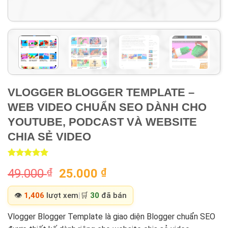
VLOGGER BLOGGER TEMPLATE –
WEB VIDEO CHUẨN SEO DÀNH CHO
YOUTUBE, PODCAST VÀ WEBSITE
CHIA SẺ VIDEO
Rated
1
5.00
Original
Current
49.000
₫
25.000
₫
out of 5
based on
price
price
customer
was:
is:
👁️
1,406
lượt xem
|
🛒
30
đã bán
rating
49.000 ₫.
25.000 ₫.
Vlogger Blogger Template là giao diện Blogger chuẩn SEO