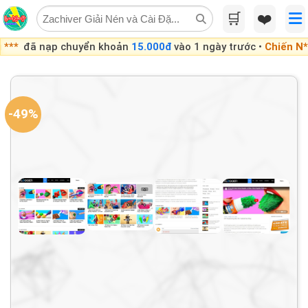
Skip
🛒
❤️
to
content
ạp chuyển khoản
15.000đ
vào 1 ngày trước •
Chiến N***
đã nạ
-49%