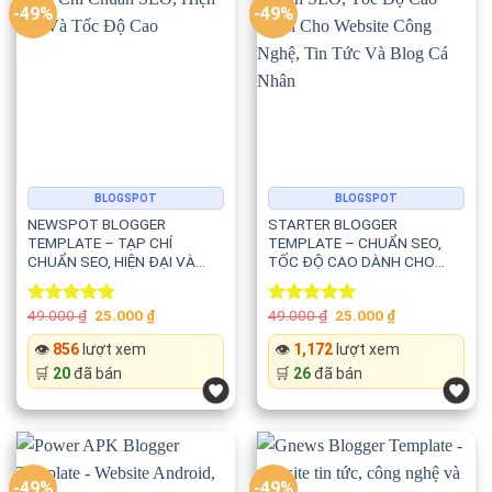
Nhờ đó, website có khả năng lập chỉ mục nhanh hơn và cải
-49%
-49%
thiện lượng truy cập tự nhiên.
🚀 Hiệu suất cao và tốc độ tải nhanh
Tốc độ luôn là yếu tố quan trọng đối với website video.
Vlogger được tối ưu với:
BLOGSPOT
BLOGSPOT
NEWSPOT BLOGGER
STARTER BLOGGER
TEMPLATE – TẠP CHÍ
TEMPLATE – CHUẨN SEO,
⚡ HTML5 & CSS3
CHUẨN SEO, HIỆN ĐẠI VÀ
TỐC ĐỘ CAO DÀNH CHO
TỐC ĐỘ CAO
WEBSITE CÔNG NGHỆ, TIN
TỨC VÀ BLOG CÁ NHÂN
⚡ Mã nguồn nhẹ
Original
Current
Original
Current
49.000
₫
25.000
₫
49.000
₫
25.000
₫
Rated
5.00
Rated
5.00
price
price
price
price
out of 5
out of 5
was:
is:
was:
is:
👁️
856
lượt xem
👁️
1,172
lượt xem
⚡ Tối ưu tốc độ tải
49.000 ₫.
25.000 ₫.
49.000 ₫.
25.000 ₫.
🛒
20
đã bán
🛒
26
đã bán
⚡ Plugin tăng tốc hiển thị nội dung
⚡ Hình ảnh Thumbnail chất lượng cao
-49%
-49%