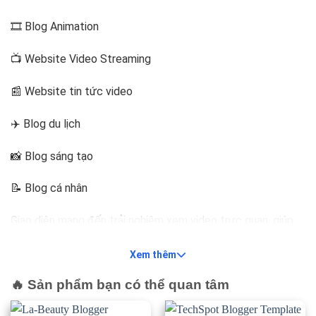
🎞️ Blog Animation
📺 Website Video Streaming
📰 Website tin tức video
✈️ Blog du lịch
📸 Blog sáng tạo
📝 Blog cá nhân
Giao diện mang đến trải nghiệm xem video trực quan, giúp
người dùng dễ dàng khám phá nội dung yêu thích.
Xem thêm
⚡ Chuẩn SEO giúp tăng khả năng tiếp
🔥 Sản phẩm bạn có thể quan tâm
cận