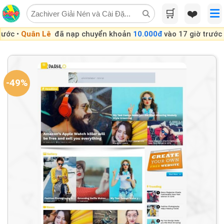
Skip
🛒
❤️
to
content
Lê
đã nạp chuyển khoản
10.000đ
vào 17 giờ trước •
Quân Lê
đ
-49%