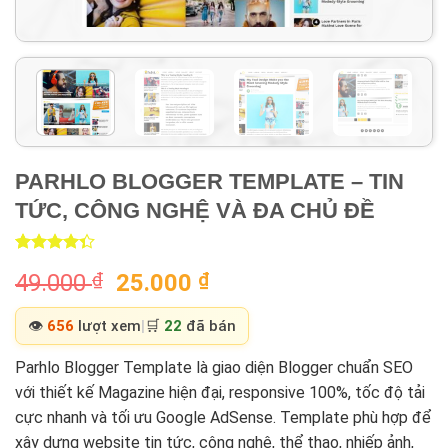
PARHLO BLOGGER TEMPLATE – TIN
TỨC, CÔNG NGHỆ VÀ ĐA CHỦ ĐỀ
Rated
3
Original
Current
49.000
₫
25.000
₫
4.33
out
of 5
price
price
based on
was:
is:
👁️
656
lượt xem
|
🛒
22
đã bán
customer
ratings
49.000 ₫.
25.000 ₫.
Parhlo Blogger Template là giao diện Blogger chuẩn SEO
với thiết kế Magazine hiện đại, responsive 100%, tốc độ tải
cực nhanh và tối ưu Google AdSense. Template phù hợp để
xây dựng website tin tức, công nghệ, thể thao, nhiếp ảnh,