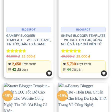
Nhờ đó website được Google lập chỉ mục nhanh hơn và cải
thiện khả năng hiển thị trên công cụ tìm kiếm.
BLOGSPOT
BLOGSPOT
🚀 Tốc độ tải cực nhanh
GAMEIFY BLOGGER
GNEWS BLOGGER TEMPLATE
TEMPLATE – WEBSITE GAME,
– WEBSITE TIN TỨC, CÔNG
Parhlo được tối ưu với mã nguồn nhẹ và các thành phần hiện
TIN TỨC, ĐÁNH GIÁ GAME
NGHỆ VÀ TẠP CHÍ ĐIỆN TỬ
đại nhằm mang lại hiệu suất cao.
Original
Current
Original
Current
49.000
₫
25.000
₫
49.000
₫
25.000
₫
Rated
4.67
Rated
5.00
price
price
price
price
Template sử dụng:
out of 5
out of 5
was:
is:
was:
is:
👁️
2,658
lượt xem
👁️
5,730
lượt xem
49.000 ₫.
25.000 ₫.
49.000 ₫.
25.000 ₫.
🛒
42
đã bán
🛒
44
đã bán
⚡ HTML5
⚡ Mã nguồn tối ưu
⚡ Dynamic Widgets
-49%
-49%
⚡ Lazy Loading