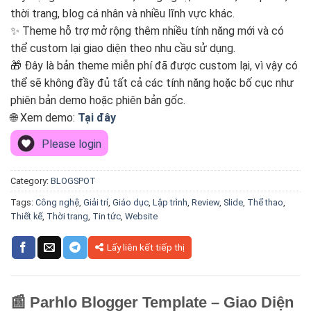
thời trang, blog cá nhân và nhiều lĩnh vực khác.
✨ Theme hỗ trợ mở rộng thêm nhiều tính năng mới và có
thể custom lại giao diện theo nhu cầu sử dụng.
🎁 Đây là bản theme miễn phí đã được custom lại, vì vậy có
thể sẽ không đầy đủ tất cả các tính năng hoặc bố cục như
phiên bản demo hoặc phiên bản gốc.
🌐 Xem demo:
Tại đây
Please login
Category:
BLOGSPOT
Tags:
Công nghệ
,
Giải trí
,
Giáo dục
,
Lập trình
,
Review
,
Slide
,
Thể thao
,
Thiết kế
,
Thời trang
,
Tin tức
,
Website
Lấy liên kết tiếp thị
📰 Parhlo Blogger Template – Giao Diện