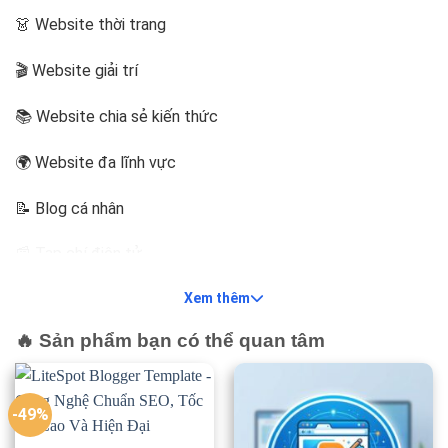
👗 Website thời trang
🎬 Website giải trí
📚 Website chia sẻ kiến thức
🌍 Website đa lĩnh vực
📝 Blog cá nhân
📰 Tạp chí điện tử
Xem thêm
🏆 Website review
🔥 Sản phẩm bạn có thể quan tâm
Giao diện hiện đại giúp website tạo ấn tượng chuyên nghiệp
và giữ chân người đọc lâu hơn.
-49%
⚡ Chuẩn SEO giúp tăng thứ hạng