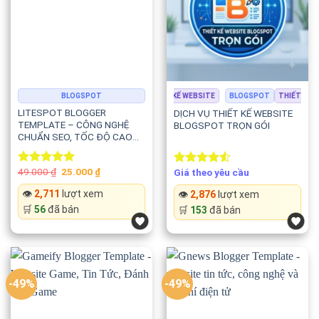
Google
Parhlo được xây dựng theo các tiêu chuẩn SEO hiện đại
giúp website dễ dàng đạt thứ hạng cao trên Google.
Template hỗ trợ:
BLOGSPOT
BLOGSPOT
THIẾT KẾ WEBSITE
BLOGSPOT
THIẾT KẾ WE
LITESPOT BLOGGER
DỊCH VỤ THIẾT KẾ WEBSITE
✅ HTML5 chuẩn SEO
TEMPLATE – CÔNG NGHỆ
BLOGSPOT TRỌN GÓI
CHUẨN SEO, TỐC ĐỘ CAO
VÀ HIỆN ĐẠI
✅ Schema Ready
Original
Current
49.000
₫
25.000
₫
Giá theo yêu cầu
Rated
5.00
Rated
price
price
out of 5
4.50
out
✅ Rich Snippets
was:
is:
👁️
2,711
lượt xem
👁️
2,876
lượt xem
of 5
49.000 ₫.
25.000 ₫.
🛒
56
đã bán
🛒
153
đã bán
✅ Breadcrumb
✅ Meta dữ liệu đầy đủ
-49%
✅ Google Core Web Vitals
-49%
✅ URL thân thiện