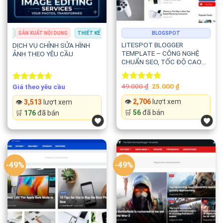
DIA
SẢN XUẤT NỘI DUNG
THIẾT KẾ ĐỒ HỌA
CHỈNH SỬA MEDIA
BLOGSPOT
SẢN XUẤT NỘI DUNG
LITESPOT BLOGGER
DỊCH VỤ CHỈNH SỬA HÌNH
TEMPLATE – CÔNG NGHỆ
ẢNH THEO YÊU CẦU
CHUẨN SEO, TỐC ĐỘ CAO
VÀ HIỆN ĐẠI
Original
Current
49.000
₫
25.000
₫
Giá theo yêu cầu
Rated
5.00
Rated
4.67
price
price
out of 5
out of 5
was:
is:
👁️
2,706
lượt xem
👁️
3,513
lượt xem
49.000 ₫.
25.000 ₫.
🛒
56
đã bán
🛒
176
đã bán
-49%
-49%