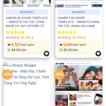
BLOGSPOT
BLOGSPOT
GNEWS BLOGGER TEMPLATE
GAMEIFY BLOGGER
– WEBSITE TIN TỨC, CÔNG
TEMPLATE – WEBSITE GAME,
NGHỆ VÀ TẠP CHÍ ĐIỆN TỬ
TIN TỨC, ĐÁNH GIÁ GAME
Original
Current
Original
Current
49.000
₫
25.000
₫
49.000
₫
25.000
₫
Rated
5.00
Rated
4.67
price
price
price
price
out of 5
out of 5
was:
is:
was:
is:
👁️
5,727
lượt xem
👁️
2,649
lượt xem
49.000 ₫.
25.000 ₫.
49.000 ₫.
25.000 ₫.
🛒
44
đã bán
🛒
42
đã bán
-49%
-49%