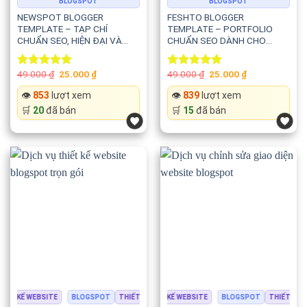
BLOGSPOT
BLOGSPOT
NEWSPOT BLOGGER
FESHTO BLOGGER
TEMPLATE – TẠP CHÍ
TEMPLATE – PORTFOLIO
CHUẨN SEO, HIỆN ĐẠI VÀ
CHUẨN SEO DÀNH CHO
TỐC ĐỘ CAO
NHIẾP ẢNH, THỜI TRANG VÀ
BLOG SÁNG TẠO
Original
Current
Original
Current
49.000
₫
25.000
₫
49.000
₫
25.000
₫
Rated
5.00
Rated
5.00
price
price
price
price
out of 5
out of 5
was:
is:
was:
is:
👁️
853
lượt xem
👁️
839
lượt xem
49.000 ₫.
25.000 ₫.
49.000 ₫.
25.000 ₫.
🛒
20
đã bán
🛒
15
đã bán
IẾT KẾ WEBSITE
BLOGSPOT
BLOGSPOT
THIẾT KẾ WEBSITE
THIẾT KẾ WEBSITE
BLOGSPOT
THIẾT KẾ W