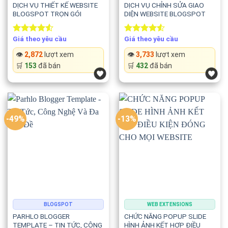
DỊCH VỤ THIẾT KẾ WEBSITE
DỊCH VỤ CHỈNH SỬA GIAO
BLOGSPOT TRỌN GÓI
DIỆN WEBSITE BLOGSPOT
Giá theo yêu cầu
Giá theo yêu cầu
Rated
Rated
4.50
out
4.50
out
👁️
2,872
lượt xem
👁️
3,733
lượt xem
of 5
of 5
🛒
153
đã bán
🛒
432
đã bán
-49%
-13%
BLOGSPOT
WEB EXTENSIONS
PARHLO BLOGGER
CHỨC NĂNG POPUP SLIDE
TEMPLATE – TIN TỨC, CÔNG
HÌNH ẢNH KẾT HỢP ĐIỀU