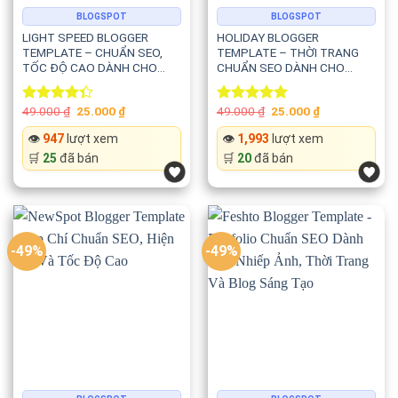
BLOGSPOT
BLOGSPOT
LIGHT SPEED BLOGGER
HOLIDAY BLOGGER
TEMPLATE – CHUẨN SEO,
TEMPLATE – THỜI TRANG
TỐC ĐỘ CAO DÀNH CHO
CHUẨN SEO DÀNH CHO
WEBSITE TIN TỨC, CÔNG
FASHION, BEAUTY,
NGHỆ VÀ BLOG ĐA NĂNG
LIFESTYLE VÀ
Original
Current
Original
Current
49.000
₫
25.000
₫
49.000
₫
25.000
₫
Rated
PHOTOGRAPHY
Rated
5.00
price
price
price
price
4.33
out
out of 5
was:
is:
was:
is:
👁️
947
lượt xem
👁️
1,993
lượt xem
of 5
49.000 ₫.
25.000 ₫.
49.000 ₫.
25.000 ₫.
🛒
25
đã bán
🛒
20
đã bán
-49%
-49%