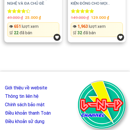
NGHỆ VÀ ĐA CHỦ ĐỀ
KIỆN ĐÓNG CHO MỌI
WEBSITE
Original
Current
Original
Current
49.000
₫
25.000
₫
149.000
₫
129.000
₫
Rated
Rated
5.00
price
price
price
price
4.33
out
out of 5
was:
is:
was:
is:
👁️
651
lượt xem
👁️
1,963
lượt xem
of 5
49.000 ₫.
25.000 ₫.
149.000 ₫.
129.000 ₫.
🛒
22
đã bán
🛒
32
đã bán
Giới thiệu về website
Thông tin liên hệ
Chính sách bảo mật
Điều khoản thanh Toán
Điều khoản sử dụng