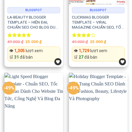
BLOGSPOT
BLOGSPOT
LA-BEAUTY BLOGGER
CLICKMAG BLOGGER
TEMPLATE – HIỆN ĐẠI,
TEMPLATE – VIRAL
CHUẨN SEO CHO BLOG DU
MAGAZINE CHUẨN SEO, TỐC
LỊCH, THỜI TRANG VÀ CÔNG
ĐỘ CAO VÀ ĐA NĂNG
NGHỆ
Original
Current
Original
Current
49.000
₫
25.000
₫
49.000
₫
25.000
₫
Rated
5.00
Rated
price
price
price
price
out of 5
4.00
out
was:
is:
was:
is:
👁️
1,305
lượt xem
👁️
1,729
lượt xem
of 5
49.000 ₫.
25.000 ₫.
49.000 ₫.
25.000 ₫.
🛒
31
đã bán
🛒
27
đã bán
-49%
-49%