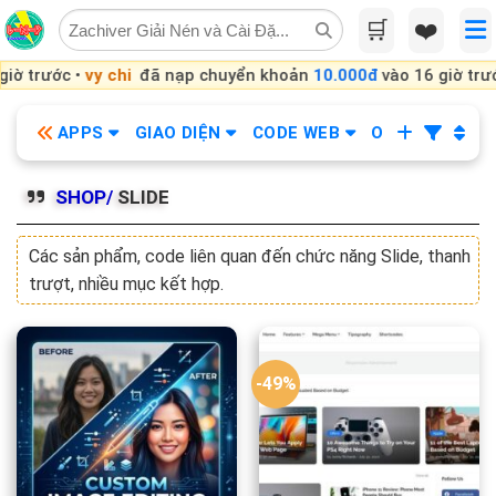
Skip
🛒
❤️
to
content
ớc •
vy chi
đã nạp chuyển khoản
10.000đ
vào 16 giờ trước •
Ân 
APPS
GIAO DIỆN
CODE WEB
OBS
KHÓA
SHOP/
SLIDE
Các sản phẩm, code liên quan đến chức năng Slide, thanh
trượt, nhiều mục kết hợp.
-49%