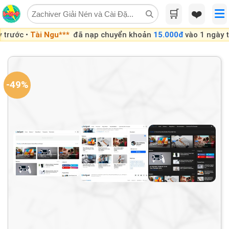
Skip
🛒
❤️
to
content
i Ngu***
đã nạp chuyển khoản
15.000đ
vào 1 ngày trước •
Phươ
-49%