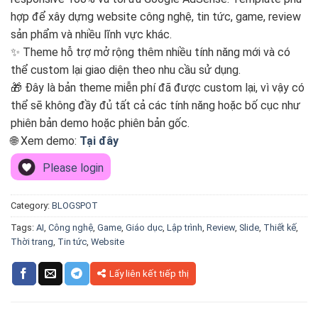
hợp để xây dựng website công nghệ, tin tức, game, review
sản phẩm và nhiều lĩnh vực khác.
✨ Theme hỗ trợ mở rộng thêm nhiều tính năng mới và có
thể custom lại giao diện theo nhu cầu sử dụng.
🎁 Đây là bản theme miễn phí đã được custom lại, vì vậy có
thể sẽ không đầy đủ tất cả các tính năng hoặc bố cục như
phiên bản demo hoặc phiên bản gốc.
🌐 Xem demo:
Tại đây
Please login
Category:
BLOGSPOT
Tags:
AI
,
Công nghệ
,
Game
,
Giáo dục
,
Lập trình
,
Review
,
Slide
,
Thiết kế
,
Thời trang
,
Tin tức
,
Website
Lấy liên kết tiếp thị