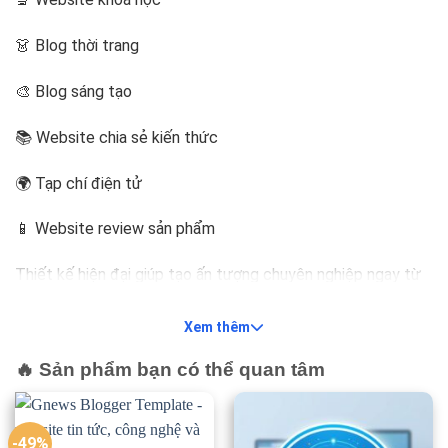
👗 Blog thời trang
🎨 Blog sáng tạo
📚 Website chia sẻ kiến thức
🌍 Tạp chí điện tử
📱 Website review sản phẩm
Thiết kế hiện đại giúp tạo ấn tượng chuyên nghiệp ngay từ
lần đầu truy cập.
Xem thêm
⚡ Chuẩn SEO giúp tăng khả năng lên
🔥 Sản phẩm bạn có thể quan tâm
Top Google
LiteSpot được tối ưu theo các tiêu chuẩn SEO hiện đại
-49%