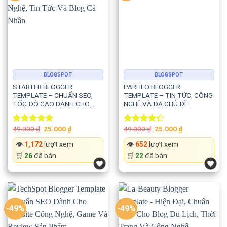
thiện thứ hạng từ khóa.
🚀 Tốc độ tải cực nhanh
LiteSpot được tối ưu để mang lại hiệu suất cao và tốc độ
tải vượt trội.
BLOGSPOT
BLOGSPOT
STARTER BLOGGER
PARHLO BLOGGER
TEMPLATE – CHUẨN SEO,
TEMPLATE – TIN TỨC, CÔNG
Template sử dụng:
TỐC ĐỘ CAO DÀNH CHO
NGHỆ VÀ ĐA CHỦ ĐỀ
WEBSITE CÔNG NGHỆ, TIN
⚡ Bootstrap Framework
TỨC VÀ BLOG CÁ NHÂN
Original
Current
Original
Current
49.000
₫
25.000
₫
49.000
₫
25.000
₫
Rated
5.00
Rated
price
price
price
price
out of 5
4.33
out
was:
is:
was:
is:
⚡ Mã nguồn nhẹ
👁️
1,172
lượt xem
👁️
652
lượt xem
of 5
49.000 ₫.
25.000 ₫.
49.000 ₫.
25.000 ₫.
🛒
26
đã bán
🛒
22
đã bán
⚡ Lazy Loading
⚡ Google Fonts
-49%
-49%
⚡ Font Awesome