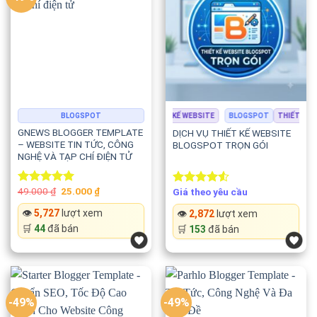
nhằm giúp website đạt hiệu quả cao trên các công cụ tìm
kiếm.
Template hỗ trợ:
✅ HTML5 chuẩn SEO
BLOGSPOT
BLOGSPOT
THIẾT KẾ WEBSITE
BLOGSPOT
THIẾT KẾ WE
✅ Schema Rich Meta
GNEWS BLOGGER TEMPLATE
DỊCH VỤ THIẾT KẾ WEBSITE
– WEBSITE TIN TỨC, CÔNG
BLOGSPOT TRỌN GÓI
✅ Review Schema
NGHỆ VÀ TẠP CHÍ ĐIỆN TỬ
✅ Rich Snippets
Original
Current
49.000
₫
25.000
₫
Giá theo yêu cầu
Rated
5.00
Rated
price
price
out of 5
4.50
out
was:
is:
👁️
5,727
lượt xem
👁️
2,872
lượt xem
of 5
✅ Breadcrumb
49.000 ₫.
25.000 ₫.
🛒
44
đã bán
🛒
153
đã bán
✅ Meta dữ liệu đầy đủ
✅ Google Core Web Vitals
-49%
-49%
Nhờ đó website dễ dàng được Google lập chỉ mục và cải