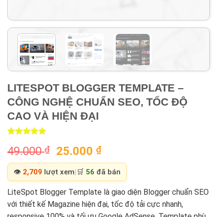
LITESPOT BLOGGER TEMPLATE –
CÔNG NGHỆ CHUẨN SEO, TỐC ĐỘ
CAO VÀ HIỆN ĐẠI
Rated
2
5.00
Original
Current
49.000
₫
25.000
₫
out of 5
based on
price
price
customer
was:
is:
👁️
2,709
lượt xem
|
🛒
56
đã bán
ratings
49.000 ₫.
25.000 ₫.
LiteSpot Blogger Template là giao diện Blogger chuẩn SEO
với thiết kế Magazine hiện đại, tốc độ tải cực nhanh,
responsive 100% và tối ưu Google AdSense. Template phù