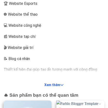
🏆 Website Esports
⚽ Website thể thao
💻 Website công nghệ
📰 Website tạp chí
🎬 Website giải trí
📝 Blog cá nhân
Thiết kế hiện đại giúp tạo ấn tượng mạnh với cộng đồng
game thủ ngay từ lần đầu truy cập.
Xem thêm
⚡ Chuẩn SEO giúp tăng thứ hạng
🔥 Sản phẩm bạn có thể quan tâm
Google
Gameify được xây dựng theo các tiêu chuẩn SEO hiện đại