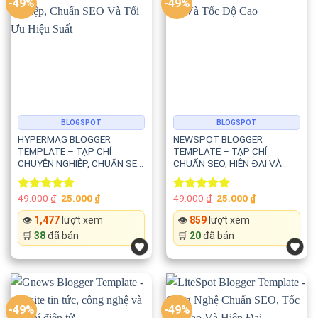
-49%
-49%
Nhờ đó website có khả năng lập chỉ mục nhanh hơn và cải
thiện thứ hạng tìm kiếm.
🚀 Hiệu suất cao và tốc độ tải nhanh
Gameify được tối ưu nhằm mang lại trải nghiệm mượt mà
BLOGSPOT
BLOGSPOT
cho người dùng.
HYPERMAG BLOGGER
NEWSPOT BLOGGER
TEMPLATE – TẠP CHÍ
TEMPLATE – TẠP CHÍ
Template sử dụng:
CHUYÊN NGHIỆP, CHUẨN SEO
CHUẨN SEO, HIỆN ĐẠI VÀ
VÀ TỐI ƯU HIỆU SUẤT
TỐC ĐỘ CAO
⚡ HTML5
Original
Current
Original
Current
49.000
₫
25.000
₫
49.000
₫
25.000
₫
Rated
5.00
Rated
5.00
price
price
price
price
out of 5
out of 5
was:
is:
was:
is:
👁️
1,477
lượt xem
👁️
859
lượt xem
49.000 ₫.
25.000 ₫.
49.000 ₫.
25.000 ₫.
⚡ CSS3
🛒
38
đã bán
🛒
20
đã bán
⚡ Mã nguồn nhẹ
⚡ Lazy Loading
-49%
-49%