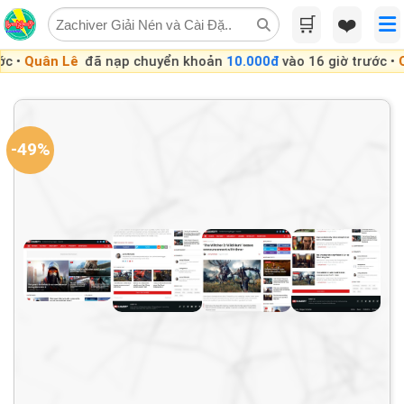
Skip
🛒
❤️
to
content
Lê
đã nạp chuyển khoản
10.000đ
vào 16 giờ trước •
Quân Lê
đã
-49%