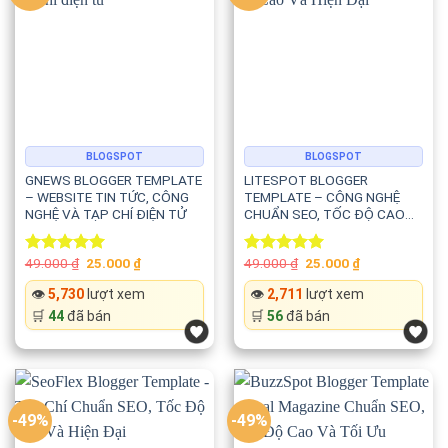
⚡ Google Core Web Vitals
⚡ Rich Snippets
⚡ Hiệu suất tối ưu
Website luôn hoạt động ổn định ngay cả khi có nhiều bài
BLOGSPOT
BLOGSPOT
viết, hình ảnh hoặc nội dung game.
GNEWS BLOGGER TEMPLATE
LITESPOT BLOGGER
– WEBSITE TIN TỨC, CÔNG
TEMPLATE – CÔNG NGHỆ
NGHỆ VÀ TẠP CHÍ ĐIỆN TỬ
CHUẨN SEO, TỐC ĐỘ CAO
VÀ HIỆN ĐẠI
📱 Responsive hoàn toàn trên mọi thiết
bị
Original
Current
Original
Current
49.000
₫
25.000
₫
49.000
₫
25.000
₫
Rated
5.00
Rated
5.00
price
price
price
price
out of 5
out of 5
was:
is:
was:
is:
👁️
5,730
lượt xem
👁️
2,711
lượt xem
49.000 ₫.
25.000 ₫.
49.000 ₫.
25.000 ₫.
Template hiển thị hoàn hảo trên:
🛒
44
đã bán
🛒
56
đã bán
📱 Điện thoại
📲 Máy tính bảng
-49%
-49%
💻 Laptop