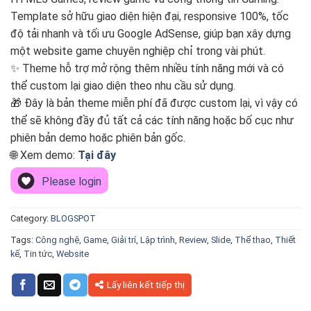
Template sở hữu giao diện hiện đại, responsive 100%, tốc
độ tải nhanh và tối ưu Google AdSense, giúp bạn xây dựng
một website game chuyên nghiệp chỉ trong vài phút.
✨ Theme hỗ trợ mở rộng thêm nhiều tính năng mới và có
thể custom lại giao diện theo nhu cầu sử dụng.
🎁 Đây là bản theme miễn phí đã được custom lại, vì vậy có
thể sẽ không đầy đủ tất cả các tính năng hoặc bố cục như
phiên bản demo hoặc phiên bản gốc.
🌐 Xem demo:
Tại đây
Please login
Category:
BLOGSPOT
Tags:
Công nghệ
,
Game
,
Giải trí
,
Lập trình
,
Review
,
Slide
,
Thể thao
,
Thiết
kế
,
Tin tức
,
Website
Lấy liên kết tiếp thị