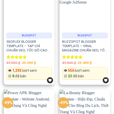
🖥️ Máy tính để bàn
Giao diện tự động điều chỉnh giúp người dùng có trải nghiệm
tốt nhất trên mọi kích thước màn hình.
BLOGSPOT
BLOGSPOT
SEOFLEX BLOGGER
BUZZSPOT BLOGGER
🎨 Dễ dàng tùy chỉnh giao diện
TEMPLATE – TẠP CHÍ
TEMPLATE – VIRAL
CHUẨN SEO, TỐC ĐỘ CAO
MAGAZINE CHUẨN SEO, TỐC
Gameify hỗ trợ hệ thống kéo thả trực quan giúp bạn thay
VÀ HIỆN ĐẠI
ĐỘ CAO VÀ TỐI ƯU GOOGLE
ADSENSE
đổi bố cục website nhanh chóng.
Original
Current
Original
Current
49.000
₫
25.000
₫
49.000
₫
25.000
₫
Rated
5.00
Rated
5.00
price
price
price
price
out of 5
out of 5
was:
is:
was:
is:
👁️
1,292
lượt xem
👁️
556
lượt xem
Bạn có thể tùy chỉnh:
49.000 ₫.
25.000 ₫.
49.000 ₫.
25.000 ₫.
🛒
8
đã bán
🛒
23
đã bán
🎨 Màu sắc
📋 Bố cục
-49%
-49%
📦 Widget