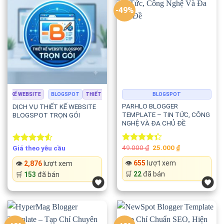
-49%
giúp website dễ dàng đạt thứ hạng cao trên Google.
Template hỗ trợ:
✅ HTML5 chuẩn SEO
✅ CSS3 hiện đại
ẾT KẾ WEBSITE
BLOGSPOT
THIẾT KẾ WEBSITE
BLOGSPOT
✅ Schema Ready
PARHLO BLOGGER
DỊCH VỤ THIẾT KẾ WEBSITE
TEMPLATE – TIN TỨC, CÔNG
BLOGSPOT TRỌN GÓI
NGHỆ VÀ ĐA CHỦ ĐỀ
✅ Rich Snippets
Original
Current
49.000
₫
25.000
₫
✅ Breadcrumb
Giá theo yêu cầu
Rated
Rated
price
price
4.33
out
4.50
out
was:
is:
👁️
655
lượt xem
👁️
2,876
lượt xem
of 5
of 5
49.000 ₫.
25.000 ₫.
✅ Meta dữ liệu đầy đủ
🛒
22
đã bán
🛒
153
đã bán
✅ URL thân thiện
✅ Google Core Web Vitals