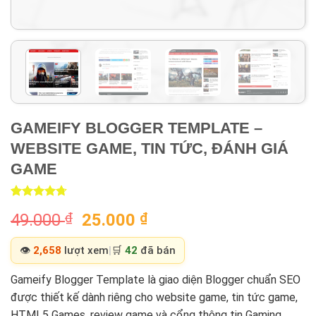
GAMEIFY BLOGGER TEMPLATE –
WEBSITE GAME, TIN TỨC, ĐÁNH GIÁ
GAME
Rated
3
4.67
Original
Current
49.000
₫
25.000
₫
out of 5
based on
price
price
customer
was:
is:
👁️
2,658
lượt xem
|
🛒
42
đã bán
ratings
49.000 ₫.
25.000 ₫.
Gameify Blogger Template là giao diện Blogger chuẩn SEO
được thiết kế dành riêng cho website game, tin tức game,
HTML5 Games, review game và cổng thông tin Gaming.