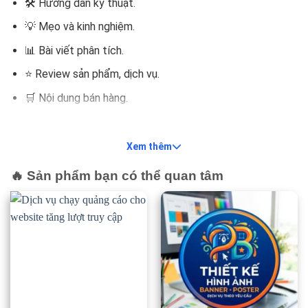
🛠️ Hướng dẫn kỹ thuật.
💡 Mẹo và kinh nghiệm.
📊 Bài viết phân tích.
⭐ Review sản phẩm, dịch vụ.
🛒 Nội dung bán hàng.
🛍️ Nội dung thương mại điện tử
Xem thêm
📦 Mô tả sản phẩm.
🔥 Sản phẩm bạn có thể quan tâm
🏷️ Danh mục sản phẩm.
🎯 Landing Page.
💰 Nội dung khuyến mãi.
📢 Giới thiệu chương trình ưu đãi.
📱 Nội dung Marketing