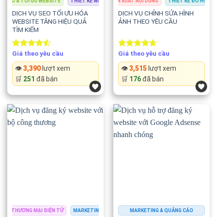
EO & TỐI ƯU WEBSITE
THIẾT KẾ ĐỒ HỌA
CHỈNH SỬA MEDIA
THIẾT KẾ WEBSITE
SẢN XUẤT NỘI DUNG
LẬP TRÌNH & PHÁT TRIỂN
THIẾT KẾ ĐỒ HỌA
SEO & TỐI ƯU 
CHỈ
🎮 Game.
DỊCH VỤ SEO TỐI ƯU HÓA
DỊCH VỤ CHỈNH SỬA HÌNH
WEBSITE TĂNG HIỆU QUẢ
ẢNH THEO YÊU CẦU
📚 Giáo dục.
TÌM KIẾM
🏠 Bất động sản.
Giá theo yêu cầu
Giá theo yêu cầu
Rated
Rated
4.67
4.50
out
out of 5
👁️
3,390
lượt xem
👁️
3,515
lượt xem
of 5
🍔 Ẩm thực.
🛒
251
đã bán
🛒
176
đã bán
💄 Làm đẹp.
✈️ Du lịch.
💰 Tài chính.
📱 Phần mềm.
🌐 Website cá nhân.
⭐ Vì sao nên chọn dịch vụ của chúng
THƯƠNG MẠI ĐIỆN TỬ
MARKETING & QUẢNG CÁO
MARKETING & QUẢNG CÁO
SEO & TỐI ƯU WEBSITE
THƯƠNG M