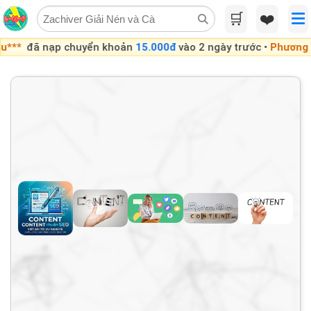
Skip
🛒
❤️
to
content
ạp chuyển khoản
15.000đ
vào 2 ngày trước •
Phương ***
đã nạ