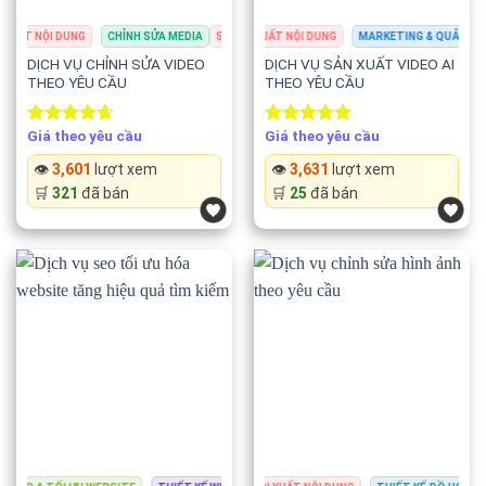
✅ Chuẩn SEO.
UẤT NỘI DUNG
MARKETING & QUẢNG CÁO
CHỈNH SỬA MEDIA
SẢN XUẤT NỘI DUNG
SẢN XUẤT NỘI DUNG
MARKETING & QUẢNG CÁO
DỊCH VỤ CHỈNH SỬA VIDEO
DỊCH VỤ SẢN XUẤT VIDEO AI
THEO YÊU CẦU
THEO YÊU CẦU
✅ Tối ưu từ khóa tự nhiên.
✅ Dễ đọc, dễ hiểu.
Giá theo yêu cầu
Giá theo yêu cầu
Rated
4.67
Rated
5.00
out of 5
out of 5
👁️
3,601
lượt xem
👁️
3,631
lượt xem
✅ Thân thiện với người dùng.
🛒
321
đã bán
🛒
25
đã bán
✅ Tăng khả năng lên Top Google.
🎯 Phù hợp với nhiều lĩnh vực
🏢 Doanh nghiệp.
🛍️ Bán hàng.
💻 Công nghệ.