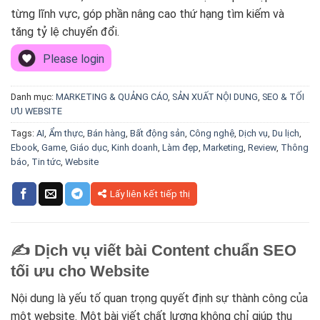
từng lĩnh vực, góp phần nâng cao thứ hạng tìm kiếm và
tăng tỷ lệ chuyển đổi.
Please login
Danh mục:
MARKETING & QUẢNG CÁO
,
SẢN XUẤT NỘI DUNG
,
SEO & TỐI
ƯU WEBSITE
Tags:
AI
,
Ẩm thực
,
Bán hàng
,
Bất động sản
,
Công nghệ
,
Dịch vụ
,
Du lịch
,
Ebook
,
Game
,
Giáo dục
,
Kinh doanh
,
Làm đẹp
,
Marketing
,
Review
,
Thông
báo
,
Tin tức
,
Website
Lấy liên kết tiếp thị
✍️ Dịch vụ viết bài Content chuẩn SEO
tối ưu cho Website
Nội dung là yếu tố quan trọng quyết định sự thành công của
một website. Một bài viết chất lượng không chỉ giúp thu