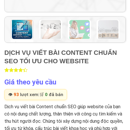
DỊCH VỤ VIẾT BÀI CONTENT CHUẨN
SEO TỐI ƯU CHO WEBSITE
Rated
3
Giá theo yêu cầu
4.33
out
of 5
based on
👁️
93
lượt xem
|
🛒
0
đã bán
customer
ratings
Dịch vụ viết bài Content chuẩn SEO giúp website của bạn
có nội dung chất lượng, thân thiện với công cụ tìm kiếm và
thu hút người đọc. Chúng tôi xây dựng nội dung độc quyền,
tối ưu từ khóa, cấu trúc bài viết khoa học và phù hợp với