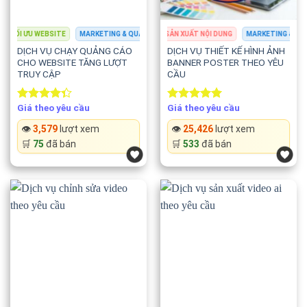
📣 Content Facebook.
 TỐI ƯU WEBSITE
KETING & QUẢNG CÁO
MARKETING & QUẢNG CÁO
THIẾT KẾ ĐỒ HỌA
SẢN XUẤT NỘI DUNG
SEO & TỐI ƯU WEBSITE
MARKETING & QUẢNG
🎵 Content TikTok.
DỊCH VỤ CHẠY QUẢNG CÁO
DỊCH VỤ THIẾT KẾ HÌNH ẢNH
CHO WEBSITE TĂNG LƯỢT
BANNER POSTER THEO YÊU
📸 Content Instagram.
TRUY CẬP
CẦU
▶️ Kịch bản YouTube.
Giá theo yêu cầu
Giá theo yêu cầu
Rated
Rated
5.00
💼 Content LinkedIn.
4.33
out
out of 5
👁️
3,579
lượt xem
👁️
25,426
lượt xem
of 5
📧 Email Marketing.
🛒
75
đã bán
🛒
533
đã bán
🚀 Tiêu chuẩn bài viết
Mỗi bài viết đều được xây dựng theo các tiêu chí:
✅ Nội dung độc quyền.
✅ Không sao chép.
✅ Cấu trúc rõ ràng.