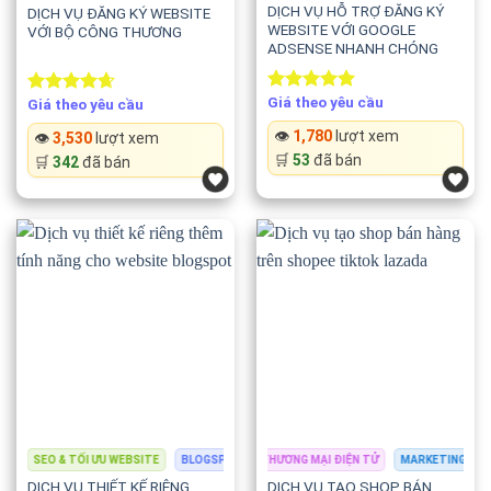
DỊCH VỤ HỖ TRỢ ĐĂNG KÝ
DỊCH VỤ ĐĂNG KÝ WEBSITE
tôi?
WEBSITE VỚI GOOGLE
VỚI BỘ CÔNG THƯƠNG
ADSENSE NHANH CHÓNG
✍️ Nội dung chất lượng
Mỗi bài viết được nghiên cứu kỹ lưỡng, đảm bảo tính chính
Giá theo yêu cầu
Giá theo yêu cầu
Rated
5.00
Rated
4.67
out of 5
out of 5
xác, dễ đọc và phù hợp với đối tượng khách hàng mục tiêu.
👁️
1,780
lượt xem
👁️
3,530
lượt xem
🛒
53
đã bán
🛒
342
đã bán
🔍 Chuẩn SEO hiện đại
Tối ưu tiêu đề, cấu trúc Heading, mật độ từ khóa, liên kết
nội bộ và các yếu tố SEO On-page để tăng khả năng hiển thị
trên công cụ tìm kiếm.
📈 Hỗ trợ phát triển thương hiệu
Nội dung không chỉ phục vụ SEO mà còn giúp xây dựng hình
ảnh chuyên nghiệp và tạo dựng niềm tin với khách hàng.
🎯 Viết theo yêu cầu
ING & QUẢNG CÁO
SEO & TỐI ƯU WEBSITE
SẢN XUẤT NỘI DUNG
BLOGSPOT
THIẾT KẾ WEBSITE
THƯƠNG MẠI ĐIỆN TỬ
LẬP TRÌNH & PHÁT TRIỂN
MARKETING & QUẢN
Phong cách viết được điều chỉnh theo từng ngành nghề,
DỊCH VỤ THIẾT KẾ RIÊNG
DỊCH VỤ TẠO SHOP BÁN