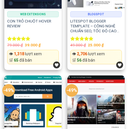
WEB EXTENSIONS
BLOGSPOT
CON TRỎ CHUỘT HOVER
LITESPOT BLOGGER
REVIEW
TEMPLATE – CÔNG NGHỆ
CHUẨN SEO, TỐC ĐỘ CAO
VÀ HIỆN ĐẠI
Original
Current
Original
Current
79.000
₫
39.000
₫
49.000
₫
25.000
₫
Rated
5.00
Rated
5.00
price
price
price
price
out of 5
out of 5
was:
is:
was:
is:
👁️
1,318
lượt xem
👁️
2,706
lượt xem
79.000 ₫.
39.000 ₫.
49.000 ₫.
25.000 ₫.
🛒
65
đã bán
🛒
56
đã bán
-49%
-49%