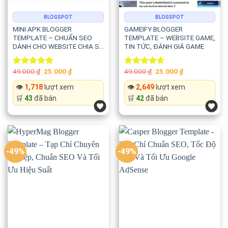
BLOGSPOT
BLOGSPOT
MINI APK BLOGGER
GAMEIFY BLOGGER
TEMPLATE – CHUẨN SEO
TEMPLATE – WEBSITE GAME,
DÀNH CHO WEBSITE CHIA SẺ
TIN TỨC, ĐÁNH GIÁ GAME
APK VÀ ỨNG DỤNG ANDROID
Original
Current
Original
Current
49.000
₫
25.000
₫
49.000
₫
25.000
₫
Rated
5.00
Rated
4.67
price
price
price
price
out of 5
out of 5
was:
is:
was:
is:
👁️
1,718
lượt xem
👁️
2,649
lượt xem
49.000 ₫.
25.000 ₫.
49.000 ₫.
25.000 ₫.
🛒
43
đã bán
🛒
42
đã bán
-49%
-49%