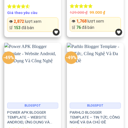
Original
Current
129.000
₫
99.000
₫
Giá theo yêu cầu
Rated
5.00
Rated
price
price
out of 5
4.50
out
was:
is:
👁️
1,768
lượt xem
👁️
2,872
lượt xem
of 5
129.000 ₫.
99.000 ₫.
🛒
76
đã bán
🛒
153
đã bán
-49%
-49%
BLOGSPOT
BLOGSPOT
POWER APK BLOGGER
PARHLO BLOGGER
TEMPLATE – WEBSITE
TEMPLATE – TIN TỨC, CÔNG
ANDROID, ỨNG DỤNG VÀ
NGHỆ VÀ ĐA CHỦ ĐỀ
CÔNG NGHỆ