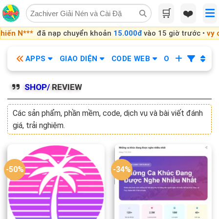
Skip
🛒
❤️
to
content
*
đã nạp chuyển khoản
15.000đ
vào 15 giờ trước •
vy chi
đã n
APPS
GIAO DIỆN
CODE WEB
OBS
KHÓA
SHOP/
REVIEW
Các sản phẩm, phần mềm, code, dịch vụ và bài viết đánh
giá, trải nghiệm.
-50%
-34%