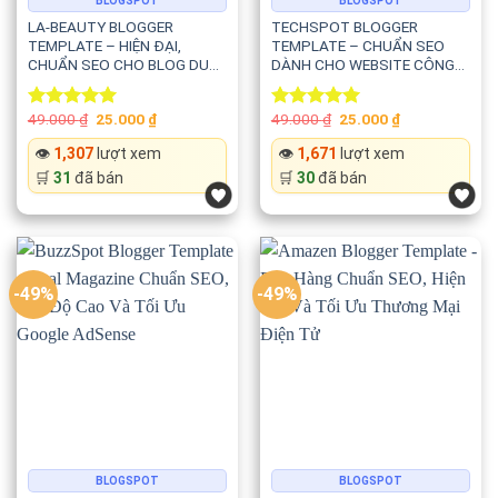
BLOGSPOT
BLOGSPOT
LA-BEAUTY BLOGGER
TECHSPOT BLOGGER
TEMPLATE – HIỆN ĐẠI,
TEMPLATE – CHUẨN SEO
CHUẨN SEO CHO BLOG DU
DÀNH CHO WEBSITE CÔNG
LỊCH, THỜI TRANG VÀ CÔNG
NGHỆ, GAME VÀ REVIEW SẢN
NGHỆ
PHẨM
Original
Current
Original
Current
49.000
₫
25.000
₫
49.000
₫
25.000
₫
Rated
5.00
Rated
5.00
price
price
price
price
out of 5
out of 5
was:
is:
was:
is:
👁️
1,307
lượt xem
👁️
1,671
lượt xem
49.000 ₫.
25.000 ₫.
49.000 ₫.
25.000 ₫.
🛒
31
đã bán
🛒
30
đã bán
-49%
-49%
BLOGSPOT
BLOGSPOT