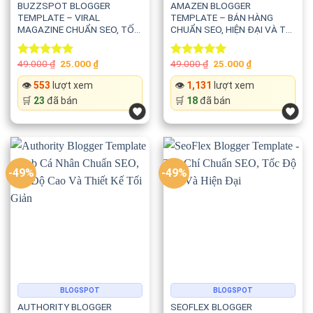
BUZZSPOT BLOGGER
AMAZEN BLOGGER
TEMPLATE – VIRAL
TEMPLATE – BÁN HÀNG
MAGAZINE CHUẨN SEO, TỐC
CHUẨN SEO, HIỆN ĐẠI VÀ TỐI
ĐỘ CAO VÀ TỐI ƯU GOOGLE
ƯU THƯƠNG MẠI ĐIỆN TỬ
ADSENSE
Original
Current
Original
Current
49.000
₫
25.000
₫
49.000
₫
25.000
₫
Rated
5.00
Rated
5.00
price
price
price
price
out of 5
out of 5
was:
is:
was:
is:
👁️
553
lượt xem
👁️
1,131
lượt xem
49.000 ₫.
25.000 ₫.
49.000 ₫.
25.000 ₫.
🛒
23
đã bán
🛒
18
đã bán
-49%
-49%
BLOGSPOT
BLOGSPOT
AUTHORITY BLOGGER
SEOFLEX BLOGGER