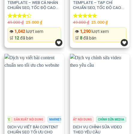
TEMPLATE – WEB CÁ NHÂN
TEMPLATE – TẠP CHÍ
CHUẨN SEO, TỐC ĐỘ CAO
CHUẨN SEO, TỐC ĐỘ CAO
VÀ THIẾT KẾ TỐI GIẢN
VÀ HIỆN ĐẠI
Original
Current
Original
Current
49.000
₫
25.000
₫
49.000
₫
25.000
₫
Rated
Rated
5.00
price
price
price
price
4.33
out
out of 5
was:
is:
was:
is:
👁️
1,042
lượt xem
👁️
1,290
lượt xem
of 5
49.000 ₫.
25.000 ₫.
49.000 ₫.
25.000 ₫.
🛒
12
đã bán
🛒
8
đã bán
ITE
SẢN XUẤT NỘI DUNG
CHỈNH SỬA MEDIA
MARKETING & QUẢNG CÁO
SẢN XUẤT NỘI DUNG
SEO & TỐI ƯU WEBSITE
CHỈNH SỬA MEDIA
SẢN X
SẢN X
DỊCH VỤ VIẾT BÀI CONTENT
DỊCH VỤ CHỈNH SỬA VIDEO
CHUẨN SEO TỐI ƯU CHO
THEO YÊU CẦU