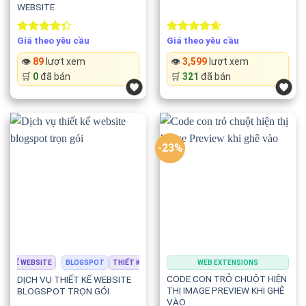
WEBSITE
Giá theo yêu cầu
Giá theo yêu cầu
Rated
Rated
4.67
4.33
out
out of 5
👁️
89
lượt xem
👁️
3,599
lượt xem
of 5
🛒
0
đã bán
🛒
321
đã bán
-23%
T KẾ WEBSITE
BLOGSPOT
THIẾT KẾ WEBSITE
WEB EXTENSIONS
CODE CON TRỎ CHUỘT HIỆN
DỊCH VỤ THIẾT KẾ WEBSITE
THỊ IMAGE PREVIEW KHI GHÊ
BLOGSPOT TRỌN GÓI
VÀO