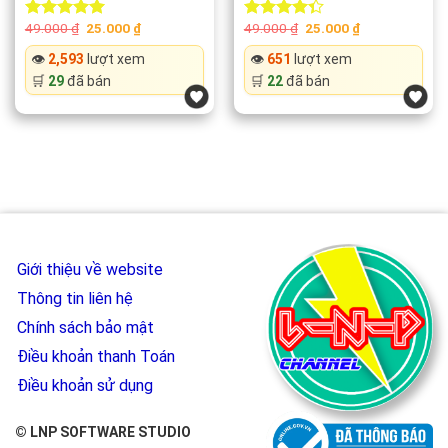
Original
Current
Original
Current
49.000
₫
25.000
₫
49.000
₫
25.000
₫
Rated
5.00
Rated
price
price
price
price
out of 5
4.33
out
was:
is:
was:
is:
👁️
2,593
lượt xem
👁️
651
lượt xem
of 5
49.000 ₫.
25.000 ₫.
49.000 ₫.
25.000 ₫.
🛒
29
đã bán
🛒
22
đã bán
Giới thiệu về website
Thông tin liên hệ
Chính sách bảo mật
Điều khoản thanh Toán
Điều khoản sử dụng
© LNP SOFTWARE STUDIO