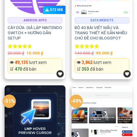
572 MB
ANDROID APPS
DATA WEBSITE
CÂY DỪA: GIẢ LẬP NINTENDO
BỘ 40 BÀI VIẾT MẪU VÀ
SWITCH + HƯỚNG DẪN
TRANG THIẾT KẾ SẲN NHIỀU
SETUP
CHỦ ĐỀ CHO BLOGSPOT
Original
Current
Original
Current
20.000
₫
10.000
₫
149.000
₫
99.000
₫
Rated
4.67
Rated
5.00
price
price
price
price
out of 5
out of 5
was:
is:
was:
is:
👁️
49,135
lượt xem
👁️
3,862
lượt xem
20.000 ₫.
10.000 ₫.
149.000 ₫.
99.000 ₫.
🛒
470
đã bán
🛒
353
đã bán
-51%
-49%