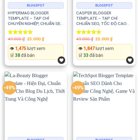
BLOGSPOT
BLOGSPOT
HYPERMAG BLOGGER
CASPER BLOGGER
TEMPLATE – TẠP CHÍ
TEMPLATE – TẠP CHÍ
CHUYÊN NGHIỆP, CHUẨN SEO
CHUẨN SEO, TỐC ĐỘ CAO
VÀ TỐI ƯU HIỆU SUẤT
VÀ TỐI ƯU GOOGLE
ADSENSE
Original
Current
Original
Current
49.000
₫
25.000
₫
49.000
₫
25.000
₫
Rated
5.00
Rated
5.00
price
price
price
price
out of 5
out of 5
was:
is:
was:
is:
👁️
1,475
lượt xem
👁️
1,847
lượt xem
49.000 ₫.
25.000 ₫.
49.000 ₫.
25.000 ₫.
🛒
38
đã bán
🛒
33
đã bán
-49%
-49%