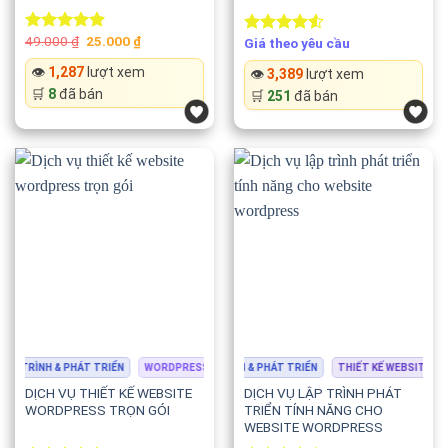
VÀ HIỆN ĐẠI
Original
Current
49.000
₫
25.000
₫
Giá theo yêu cầu
Rated
5.00
Rated
price
price
out of 5
4.50
out
was:
is:
👁️
1,287
lượt xem
👁️
3,389
lượt xem
of 5
49.000 ₫.
25.000 ₫.
🛒
8
đã bán
🛒
251
đã bán
 TRÌNH & PHÁT TRIỂN
THIẾT KẾ WEBSITE
WORDPRESS
LẬP TRÌNH & PHÁT TRIỂN
THIẾT KẾ WEBSITE
LẬP TRÌNH & PHÁT TRIỂN
THIẾT KẾ WEBSITE
LẬP
DỊCH VỤ THIẾT KẾ WEBSITE
DỊCH VỤ LẬP TRÌNH PHÁT
WORDPRESS TRỌN GÓI
TRIỂN TÍNH NĂNG CHO
WEBSITE WORDPRESS