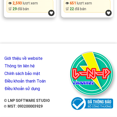
was:
is:
was:
is:
👁️
2,593
lượt xem
👁️
651
lượt xem
of 5
49.000 ₫.
25.000 ₫.
49.000 ₫.
25.000 ₫.
🛒
29
đã bán
🛒
22
đã bán
Giới thiệu về website
Thông tin liên hệ
Chính sách bảo mật
Điều khoản thanh Toán
Điều khoản sử dụng
© LNP SOFTWARE STUDIO
℗ MST: 093200003929