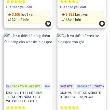
Giá theo yêu cầu
Giá theo yêu cầu
Rated
5.00
Rated
out of 5
4.33
out
👁️
3,603
lượt xem
👁️
3,628
lượt xem
of 5
🛒
321
đã bán
🛒
68
đã bán
ỂN
SEO & TỐI ƯU WEBSITE
BLOGSPOT
BLOGSPOT
THIẾT KẾ WEBSITE
THIẾT KẾ WEBSITE
BLOGSPOT
LẬP TRÌNH & PHÁT TRI
THIẾT KẾ WEB
DỊCH VỤ THIẾT KẾ RIÊNG
DỊCH VỤ THIẾT KẾ WEBSITE
THÊM TÍNH NĂNG CHO
BLOGSPOT TRỌN GÓI
WEBSITE BLOGSPOT