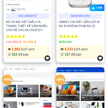
1 MB
DATA WEBSITE
WINDOWS APPS
BỘ 40 BÀI VIẾT MẪU VÀ
UNIKEY CÀI ĐẶT SẴN (GÕ W
TRANG THIẾT KẾ SẲN NHIỀU
RA W KHÔNG PHẢI RA Ư)
CHỦ ĐỀ CHO BLOGSPOT
Original
Current
149.000
₫
99.000
₫
Miễn phí
Rated
5.00
Rated
5.00
price
price
out of 5
out of 5
was:
is:
👁️
3,862
lượt xem
👁️
4,332
lượt xem
149.000 ₫.
99.000 ₫.
🛒
353
đã bán
🛒
127
đã bán
-49%
-49%