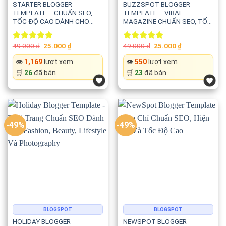
STARTER BLOGGER
BUZZSPOT BLOGGER
TEMPLATE – CHUẨN SEO,
TEMPLATE – VIRAL
TỐC ĐỘ CAO DÀNH CHO
MAGAZINE CHUẨN SEO, TỐC
WEBSITE CÔNG NGHỆ, TIN
ĐỘ CAO VÀ TỐI ƯU GOOGLE
TỨC VÀ BLOG CÁ NHÂN
ADSENSE
Original
Current
Original
Current
49.000
₫
25.000
₫
49.000
₫
25.000
₫
Rated
5.00
Rated
5.00
price
price
price
price
out of 5
out of 5
was:
is:
was:
is:
👁️
1,169
lượt xem
👁️
550
lượt xem
49.000 ₫.
25.000 ₫.
49.000 ₫.
25.000 ₫.
🛒
26
đã bán
🛒
23
đã bán
-49%
-49%
BLOGSPOT
BLOGSPOT
HOLIDAY BLOGGER
NEWSPOT BLOGGER