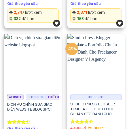
Giá theo yêu cầu
Giá theo yêu cầu
Rated
4.67
Rated
out of 5
4.50
out
👁️
2,747
lượt xem
👁️
2,871
lượt xem
of 5
🛒
332
đã bán
🛒
153
đã bán
-49%
T KẾ WEBSITE
BLOGSPOT
THIẾT KẾ WEBSITE
BLOGSPOT
STUDIO PRESS BLOGGER
DỊCH VỤ CHỈNH SỬA GIAO
TEMPLATE – PORTFOLIO
DIỆN WEBSITE BLOGSPOT
CHUẨN SEO DÀNH CHO
FREELANCER, DESIGNER VÀ
AGENCY
Original
Current
49.000
₫
25.000
₫
Giá theo yêu cầu
Rated
Rated