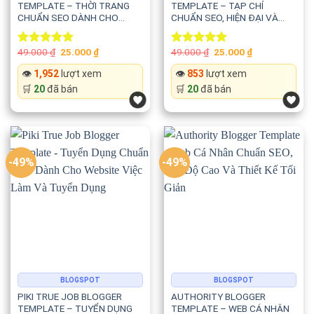
TEMPLATE – THỜI TRANG
TEMPLATE – TẠP CHÍ
CHUẨN SEO DÀNH CHO
CHUẨN SEO, HIỆN ĐẠI VÀ
FASHION, BEAUTY,
TỐC ĐỘ CAO
LIFESTYLE VÀ
Original
Current
Original
Current
49.000
₫
25.000
₫
49.000
₫
25.000
₫
PHOTOGRAPHY
Rated
5.00
Rated
5.00
price
price
price
price
out of 5
out of 5
was:
is:
was:
is:
👁️
1,952
lượt xem
👁️
853
lượt xem
49.000 ₫.
25.000 ₫.
49.000 ₫.
25.000 ₫.
🛒
20
đã bán
🛒
20
đã bán
-49%
-49%
BLOGSPOT
BLOGSPOT
PIKI TRUE JOB BLOGGER
AUTHORITY BLOGGER
TEMPLATE – TUYỂN DỤNG
TEMPLATE – WEB CÁ NHÂN