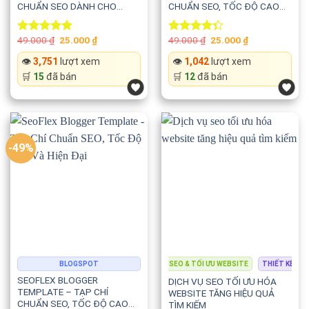
CHUẨN SEO DÀNH CHO
CHUẨN SEO, TỐC ĐỘ CAO
WEBSITE VIỆC LÀM VÀ
VÀ THIẾT KẾ TỐI GIẢN
TUYỂN DỤNG
Original
Current
Original
Current
49.000
₫
25.000
₫
49.000
₫
25.000
₫
Rated
5.00
Rated
price
price
price
price
out of 5
4.33
out
was:
is:
was:
is:
👁️
3,751
lượt xem
👁️
1,042
lượt xem
of 5
49.000 ₫.
25.000 ₫.
49.000 ₫.
25.000 ₫.
🛒
15
đã bán
🛒
12
đã bán
-49%
ẾT KẾ WEBSITE
LẬP TRÌNH & PHÁT TRIỂN
BLOGSPOT
SEO & TỐI ƯU WEBSITE
THIẾT KẾ WEBSIT
SEOFLEX BLOGGER
DỊCH VỤ SEO TỐI ƯU HÓA
TEMPLATE – TẠP CHÍ
WEBSITE TĂNG HIỆU QUẢ
CHUẨN SEO, TỐC ĐỘ CAO
TÌM KIẾM