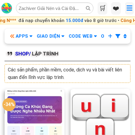
Skip
🛒
❤️
to
content
 nạp chuyển khoản
15.000đ
vào 8 giờ trước •
Công Hù***
đã n
APPS
GIAO DIỆN
CODE WEB
OBS
KHÓA
SHOP/
LẬP TRÌNH
Các sản phẩm, phần mềm, code, dịch vụ và bài viết liên
quan đến lĩnh vực lập trình.
-34%