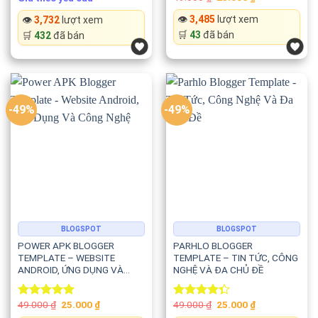
price
price
4.50
out
4.50
out
was:
is:
👁️
3,485
lượt xem
👁️
3,732
lượt xem
of 5
of 5
49.000 ₫.
25.000 ₫.
🛒
43
đã bán
🛒
432
đã bán
-49%
-49%
BLOGSPOT
BLOGSPOT
POWER APK BLOGGER
PARHLO BLOGGER
TEMPLATE – WEBSITE
TEMPLATE – TIN TỨC, CÔNG
ANDROID, ỨNG DỤNG VÀ
NGHỆ VÀ ĐA CHỦ ĐỀ
CÔNG NGHỆ
Original
Current
Original
Current
49.000
₫
25.000
₫
49.000
₫
25.000
₫
Rated
5.00
Rated
price
price
price
price
out of 5
4.33
out