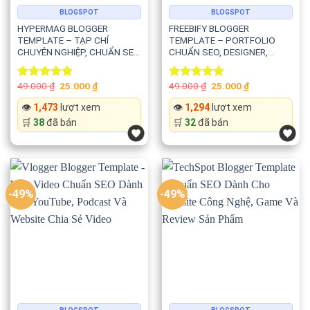
BLOGSPOT
BLOGSPOT
HYPERMAG BLOGGER
FREEBIFY BLOGGER
TEMPLATE – TẠP CHÍ
TEMPLATE – PORTFOLIO
CHUYÊN NGHIỆP, CHUẨN SEO
CHUẨN SEO, DESIGNER,
VÀ TỐI ƯU HIỆU SUẤT
FREELANCER, WEBSITE SÁNG
TẠO
Original
Current
Original
Current
49.000
₫
25.000
₫
49.000
₫
25.000
₫
Rated
5.00
Rated
5.00
price
price
price
price
out of 5
out of 5
was:
is:
was:
is:
👁️
1,473
lượt xem
👁️
1,294
lượt xem
49.000 ₫.
25.000 ₫.
49.000 ₫.
25.000 ₫.
🛒
38
đã bán
🛒
32
đã bán
-49%
-49%