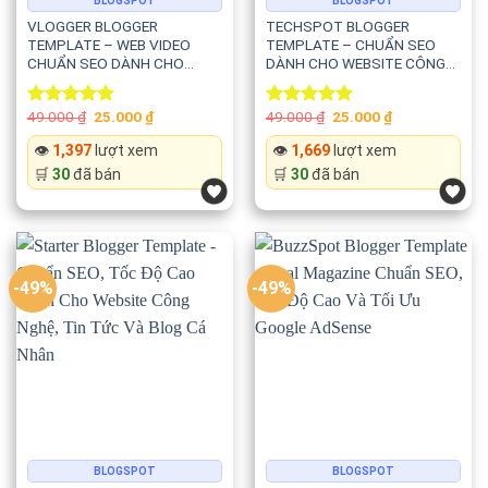
BLOGSPOT
BLOGSPOT
VLOGGER BLOGGER
TECHSPOT BLOGGER
TEMPLATE – WEB VIDEO
TEMPLATE – CHUẨN SEO
CHUẨN SEO DÀNH CHO
DÀNH CHO WEBSITE CÔNG
YOUTUBE, PODCAST VÀ
NGHỆ, GAME VÀ REVIEW SẢN
WEBSITE CHIA SẺ VIDEO
PHẨM
Original
Current
Original
Current
49.000
₫
25.000
₫
49.000
₫
25.000
₫
Rated
5.00
Rated
5.00
price
price
price
price
out of 5
out of 5
was:
is:
was:
is:
👁️
1,397
lượt xem
👁️
1,669
lượt xem
49.000 ₫.
25.000 ₫.
49.000 ₫.
25.000 ₫.
🛒
30
đã bán
🛒
30
đã bán
-49%
-49%
BLOGSPOT
BLOGSPOT