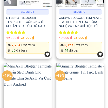
BLOGSPOT
BLOGSPOT
LITESPOT BLOGGER
GNEWS BLOGGER TEMPLATE
TEMPLATE – CÔNG NGHỆ
– WEBSITE TIN TỨC, CÔNG
CHUẨN SEO, TỐC ĐỘ CAO
NGHỆ VÀ TẠP CHÍ ĐIỆN TỬ
VÀ HIỆN ĐẠI
Original
Current
Original
Current
49.000
₫
25.000
₫
49.000
₫
25.000
₫
Rated
5.00
Rated
5.00
price
price
price
price
out of 5
out of 5
was:
is:
was:
is:
👁️
2,704
lượt xem
👁️
5,727
lượt xem
49.000 ₫.
25.000 ₫.
49.000 ₫.
25.000 ₫.
🛒
56
đã bán
🛒
44
đã bán
-49%
-49%