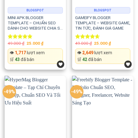
BLOGSPOT
BLOGSPOT
MINI APK BLOGGER
GAMEIFY BLOGGER
TEMPLATE – CHUẨN SEO
TEMPLATE – WEBSITE GAME,
DÀNH CHO WEBSITE CHIA SẺ
TIN TỨC, ĐÁNH GIÁ GAME
APK VÀ ỨNG DỤNG ANDROID
Original
Current
Original
Current
49.000
₫
25.000
₫
49.000
₫
25.000
₫
Rated
5.00
Rated
4.67
price
price
price
price
out of 5
out of 5
was:
is:
was:
is:
👁️
1,717
lượt xem
👁️
2,649
lượt xem
49.000 ₫.
25.000 ₫.
49.000 ₫.
25.000 ₫.
🛒
43
đã bán
🛒
42
đã bán
-49%
-49%