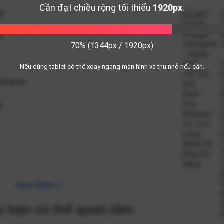
Cần đạt chiều rộng tối thiểu
1920px
.
hệ
i
70% (1344px / 1920px)
-
Nếu dùng tablet có thể xoay ngang màn hình và thu nhỏ nếu cần.
S
e Amazon
g
Xem thêm
iện tử
 bạn có thể quan tâm
N